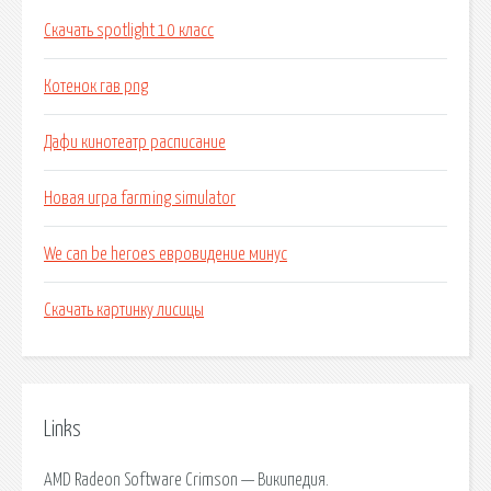
Скачать spotlight 10 класс
Котенок гав png
Дафи кинотеатр расписание
Новая игра farming simulator
We can be heroes евровидение минус
Скачать картинку лисицы
Links
AMD Radeon Software Crimson — Википедия.