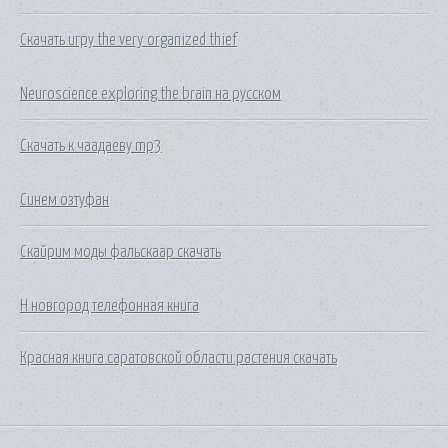
Скачать игру the very organized thief
Neuroscience exploring the brain на русском
Скачать к чаадаеву mp3
Синем озтуфан
Скайрим моды фальскаар скачать
Н новгород телефонная книга
Красная книга саратовской области растения скачать