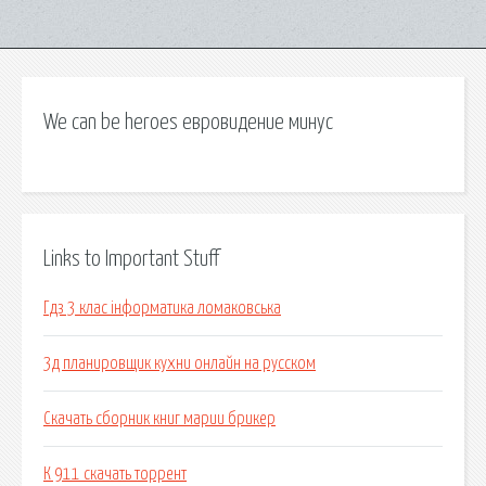
We can be heroes евровидение минус
Links to Important Stuff
Гдз 3 клас інформатика ломаковська
3д планировщик кухни онлайн на русском
Скачать сборник книг марии брикер
К 911 скачать торрент