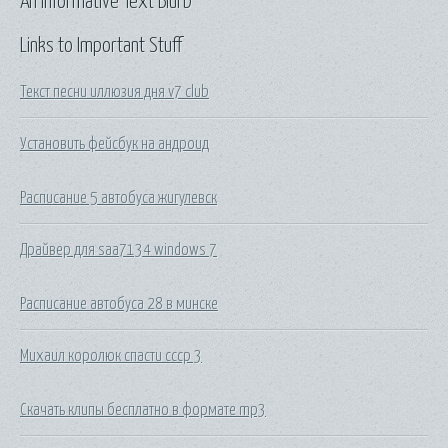
An Informative Text Blurb
Links to Important Stuff
Текст песни иллюзия дня v7 club
Установить фейсбук на андроид
Расписание 5 автобуса жигулевск
Драйвер для saa7134 windows 7
Расписание автобуса 28 в минске
Михаил королюк спасти ссср 3
Скачать клипы бесплатно в формате mp3