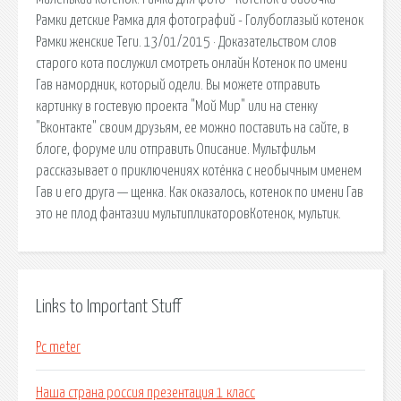
Рамки детские Рамка для фотографий - Голубоглазый котенок
Рамки женские Теги. 13/01/2015 · Доказательством слов
старого кота послужил смотреть онлайн Котенок по имени
Гав намордник, который одели. Вы можете отправить
картинку в гостевую проекта "Мой Мир" или на стенку
"Вконтакте" своим друзьям, ее можно поставить на сайте, в
блоге, форуме или отправить Описание. Мультфильм
рассказывает о приключениях котёнка с необычным именем
Гав и его друга — щенка. Как оказалось, котенок по имени Гав
это не плод фантазии мультипликаторовКотенок, мультик.
Links to Important Stuff
Pc meter
Наша страна россия презентация 1 класс