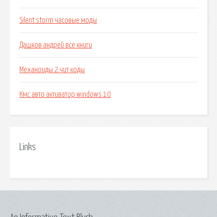
Silent storm часовые моды
Дашков андрей все книги
Механоиды 2 чит коды
Кмс авто активатор windows 10
Links