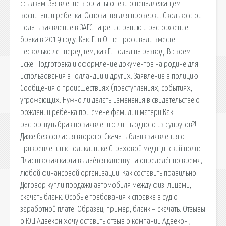
ссылкам. Заявление в органы опеки о ненадлежащем
воспитании ребенка. Основания для проверки. Сколько стоит
подать заявление в ЗАГС на регистрацию и расторжение
брака в 2019 году. Как. Г. и О. не проживали вместе
несколько лет перед тем, как Г. подал на развод. В своем
иске. Подготовка и оформление документов на родине для
использования в Голландии и других. Заявление в полицию.
Сообщения о происшествиях (преступлениях, событиях,
угрожающих. Нужно ли делать изменения в свидетельстве о
рождении ребёнка при смене фамилии матери Как
расторгнуть брак по заявлению лишь одного из супругов?!
Даже без согласия второго. Скачать бланк заявления о
прикреплении к поликлинике Страховой медицинский полис.
Пластиковая карта выдаётся клиенту на определённо время,
любой финансовой организации. Как составить правильно
Договор купли продажи автомобиля между физ. лицами,
скачать бланк. Особые требования к справке в суд о
заработной плате. Образец, пример, бланк – скачать. Отзывы
о ЮЦ Адвекон хочу оставить отзыв о компании Адвекон ,