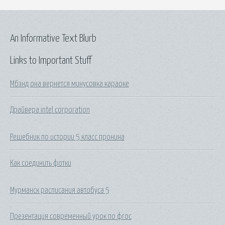
An Informative Text Blurb
Links to Important Stuff
Мбэнд она вернется минусовка караоке
Драйвера intel corporation
Решебник по истории 5 класс пронина
Как соединить фотки
Мурманск расписания автобуса 5
Презентация современный урок по фгос