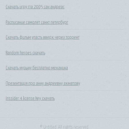
Скачать игру гта 2005 сан андреас
Расписание самолет санкт петербург
Скачать фильм упасть вверх через торрент
Random heroes скачать
Скачать музыку бесплатно механика
Презентация про анну андреевну ахматову
Inssider 4 license key скачать
© Untitled. All rights reserved.