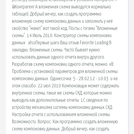
&Контрагент А вложенная схема выводится нормально
таблицей. Добрый вечер, как создать программно
вложенную схему компоновки данных и заполнить у неё
свойство "макет" вот такой код. Посты с тэгами "Вложенные
схемы". 14 Июль 2010. Конструктор схемы компоновки
данных · alsoПервые шаги Ваш отзыв Favorite Loading В
закладки. Вложенные схемы. Часто бывает нужно
использовать данные одного отчета внутри другого.
Разработав схему компоновки одного отчета, можно. v8:
Проблема с установкой параметров для вложенной схемы
компоновки данных. Одинесочка. 5 - 28.02.12 - 10:03. и на
этом спасибо. 22 июл 2010 Компоновщик может содержать
внутренние схемы, такие же схемы СКД, которые можно
выводить как дополнительные отчеты. 1С сведения по
устройству механизма системы компоновки данных СКД.
Настройка отчета с использованием вложенной схемы.
Возможности. Вопрос: Как программно создать вложенную
схему компоновки данных. Добрый вечер, как создать