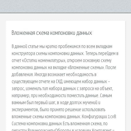
Вложенная схема компоновки данных
В данной статье мы кратко пробежимся по всем вкладкам
конструктора схемы компоновки данных. Теперь перейдем в
отчет «Остатки номенклатуры», откроем основную схему
компоновки данных на вкладке «Вложенные схемы». После
добавления. Иногда возникает необходимость в
существующем отчете на СКД, имеющем набор данных –
запрос, изменить тип набора данных с запроса на объект,
например, при необходимости поместить данные. Самым
важным был первый шаг, в ходе долгих мучений и
экспериментов, было принято решение использовать
вложенные схемы компоновки данных. Конфигурации 1cv8
Система компоновки данных Есть вложенная схема, по
регистру ВзаиморасчетыОбороты в условиях Контрагент =