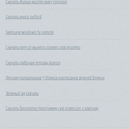
Скачать фильм мистер магу торрент
Скачать книги oxford
Samsung windows tv remote
Скачать патч от вылета сталкер зов припяти
Скачать рабочая тетрадь kumon
Детская поликлиника 5 брянск расписание врачей брянск
Зеленый ад скачать
Скачать бесплатно программу reg organizer с ключом