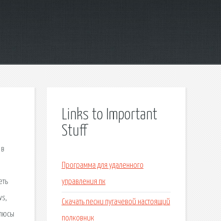
Links to Important
Stuff
 в
Программа для удаленного
еть
управления пк
ws,
Скачать песни пугачевой настоящий
плюсы
полковник