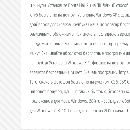
и минусы. Установите Почта Mail.Ru на ПК. Лёгкий способ 
ютуб бесплатно на ноутбук Установка Windows XP с фл
драйверов для железа ноутбука Скачайте Winamp беспл
различными обложками. Как скачать последнюю версию
следуя указаниям легко сможете установить программу н
минут. Скачивайте абсолютно бесплатные программы дл
на ноутбук Установка Windows XP с флэшки на ноутбук и
является бесплатным и умеет. Скачать программу: https:
Теги. Скачать фотошоп бесплатно на русском, CS6, CS5 
интернет-браузер, один из самых быстрых, безопасных 
приложение для Mac и Windows. 689.ru - сайт, где люб
для Windows 7, 8, 10. Последнюю версию 2ГИС скачать б