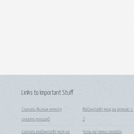
Links to Important Stuff
Скачать фильм немогу
Майнкрафт мод на армию 1
сказать прощай
2
Скачать майнкрафт мод на
Читы на танки онлайн