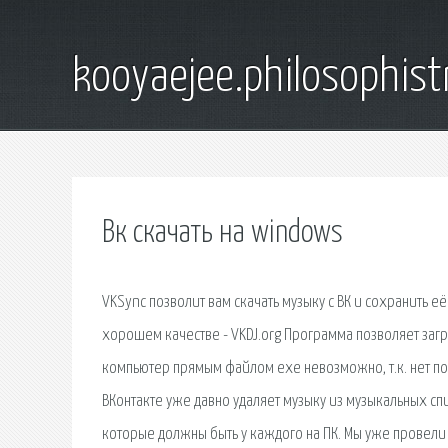
kooyaejee.philosophist
Вк скачать на windows
VKSync позволит вам скачать музыку с ВК и сохранить е
хорошем качестве - VKDJ.org Программа позволяет загр
компьютер прямым файлом exe невозможно, т.к. нет под
ВКонтакте уже давно удаляет музыку из музыкальных с
которые должны быть у каждого на ПК. Мы уже провели