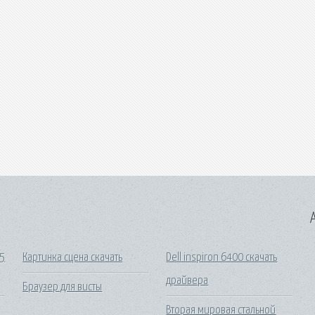
A
 5
Картинка сцена скачать
Dell inspiron 6400 скачать
драйвера
Браузер для висты
Вторая мировая стальной