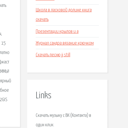
чать
Школа в ласковой долине книга
скачать
Презентации крылов и а
ы,
Журнал сандра вязание крючком
о 15
латно
Скачать песню jj still
Джаст
РАММЫ!
улярный
обное
Links
2GIS
Скачать музыку с ВК (Контакта) в
один клик.