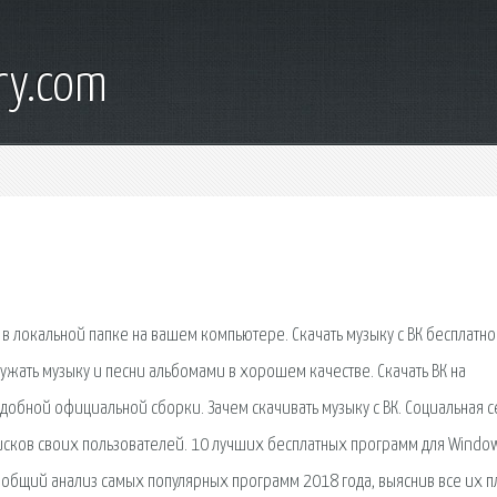
ry.com
ё в локальной папке на вашем компьютере. Скачать музыку с ВК бесплатно
ужать музыку и песни альбомами в хорошем качестве. Скачать ВК на
обной официальной сборки. Зачем скачивать музыку с ВК. Социальная с
писков своих пользователей. 10 лучших бесплатных программ для Windo
 общий анализ самых популярных программ 2018 года, выяснив все их 