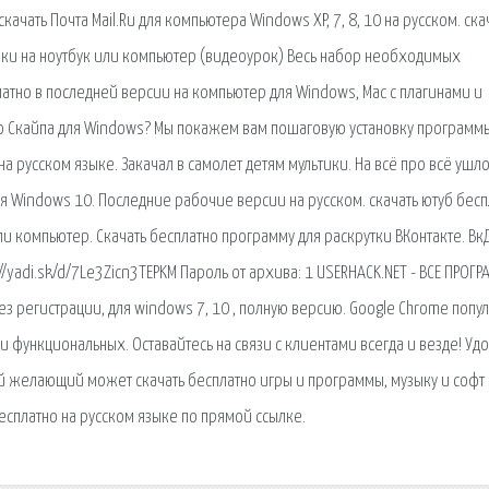
скачать Почта Mail.Ru для компьютера Windows XP, 7, 8, 10 на русском. ска
эшки на ноутбук или компьютер (видеоурок) Весь набор необходимых
атно в последней версии на компьютер для Windows, Mac с плагинами и
 Скайпа для Windows? Мы покажем вам пошаговую установку программ
а русском языке. Закачал в самолет детям мультики. На всё про всё ушл
я Windows 10. Последние рабочие версии на русском. скачать ютуб бесп
ли компьютер. Скачать бесплатно программу для раскрутки ВКонтакте. Вк
//yadi.sk/d/7Le3Zicn3TEPKM Пароль от архива: 1 USERHACK.NET - ВСЕ ПРОГ
без регистрации, для windows 7, 10 , полную версию. Google Chrome поп
и функциональных. Оставайтесь на связи с клиентами всегда и везде! Уд
ой желающий может скачать бесплатно игры и программы, музыку и софт 
есплатно на русском языке по прямой ссылке.