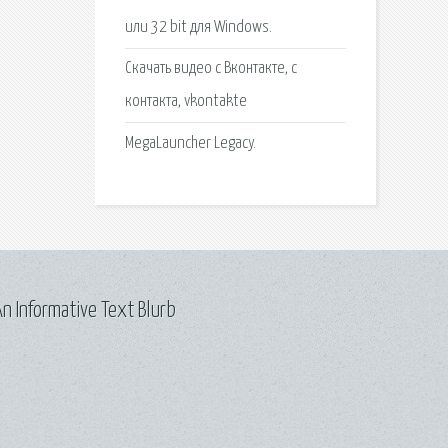
или 32 bit для Windows.
Скачать видео с Вконтакте, с
контакта, vkontakte
MegaLauncher Legacy.
n Informative Text Blurb