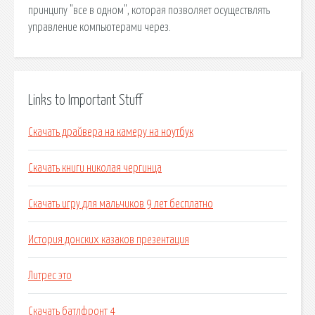
принципу "все в одном", которая позволяет осуществлять
управление компьютерами через.
Links to Important Stuff
Скачать драйвера на камеру на ноутбук
Скачать книги николая чергинца
Скачать игру для мальчиков 9 лет бесплатно
История донских казаков презентация
Литрес это
Скачать батлфронт 4