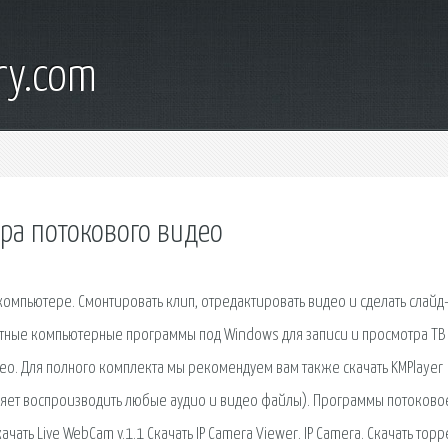
ry.com
ра потокового видео
компьютере. Смонтировать клип, отредактировать видео и сделать слайд
тные компьютерные программы под Windows для записи и просмотра ТВ
ео. Для полного комплекта мы рекомендуем вам также скачать KMPlayer
ляет воспроизводить любые аудио и видео файлы). Программы потоково
ать Live WebCam v.1.1 Скачать IP Camera Viewer. IP Camera. Скачать торр