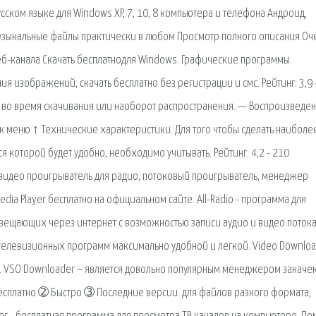
ском языке для Windows XP, 7, 10, 8 компьютера и телефона Андроид,
 музыкальные файлы практически в любом Просмотр полного описания Оч
еб-канала Скачать бесплатнодля Windows. Графические программы.
 изображений, скачать бесплатно без регистрации и смс. Рейтинг: 3,9 
 во время скачивания или наоборот распространения. — Воспроизведе
к меню ↑ Технические характеристики. Для того чтобы сделать наиболе
я которой будет удобно, необходимо учитывать. Рейтинг: 4,2 - 210
видео проигрыватель для радио, потоковый проигрыватель, менеджер
dia Player бесплатно на официальном сайте. All-Radio - программа для
вещающих через интернет с возможностью записи аудио и видео потока
 телевизионных программ максимально удобной и легкой. Video Downlo
ом. VSO Downloader – является довольно популярным менеджером закаче
Бесплатно ➁ Быстро ➂ Последние версии. для файлов разного формата,