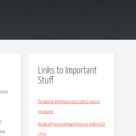
Links to Important
Stuff
-шоу
Правила ведения кассовой книги
украина
е
Клавиатура компьютера на рабочий
ент
стол