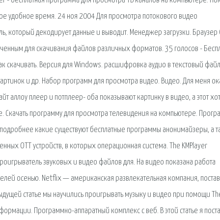
er - бесплатная программа для просмотра ТВ каналов на компьютере. П
бое удобное время. 24 ноя 2004 Для просмотра потокового видео
ь, который декодирует данные и выводит. Менеджер загрузки. Браузер
енным для скачивания файлов различных форматов. 35 голосов - Беспл
 Как скачивать. Версия для Windows. расшифровка аудио в текстовый файл
артинок и др. Набор программ для просмотра видео. Видео. Для меня ок
айт аллоу плеер и потплеер- оба показывают картинку в видео, а этот хо
естве. Скачать программу для просмотра телевидения на компьютере. Прог
е подробнее какие существуют бесплатные программы анонимайзеры, а 
енных OTT устройств, в которых операционная система. The KMPlayer
проигрыватель звуковых и видео файлов для. На видео показана работа
телей осенью. Netflix — американская развлекательная компания, поста
дыдущей статье мы научились проигрывать музыку и видео при помощи Th
нформации. Программно-аппаратный комплекс с веб. В этой статье я пост