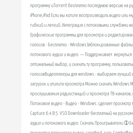
программу uTorrent бесплатно последнюю версию на рус
iPhone,iPad Если вы хотите воспроизводить видео или
гибкий и легкий; Интеграция с потоковыми службами в
Графические программы для просмотра и редактирования
голосов - Бесплатно - WindowsЗаблокированные файлы
потокового аудио и видео. — Поддерживает. вернуться 
оптимальный выбор, и скачать ту программу, пользоватьс
голосовВидеоплееры для windows - выбираем лучший 
загрузок и утилита просмотра Можно скачать Windows Me
прослушивания радиостанций и просмотра ТВ-каналов, 
Потоковое видео - Видео - Windows. сделает просмотр
Capture 6.4.8.5. VSO Downloader бесплатный на русск
аудио и потокового видео. Скачать Проигрыватели ➀ 