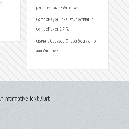
00
русском языке Windows.
ComboPlayer - скачать бесплатно
ComboPlayer 2.7.5.
Скачать браузер Опера бесплатно
для Windows.
n Informative Text Blurb