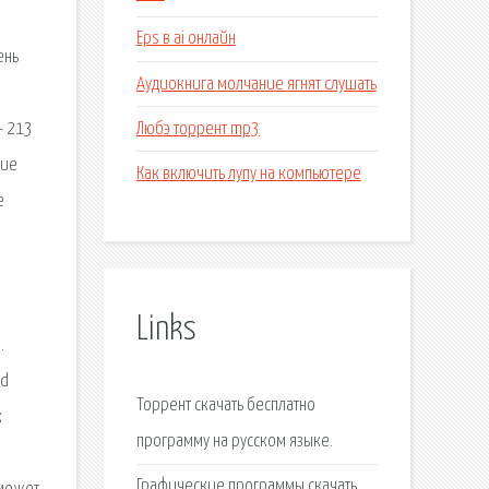
Eps в ai онлайн
ень
Аудиокнига молчание ягнят слушать
Любэ торрент mp3
- 213
ние
Как включить лупу на компьютере
е
Links
.
ad
Торрент cкачать бесплатно
к
программу на русском языке.
Графические программы скачать