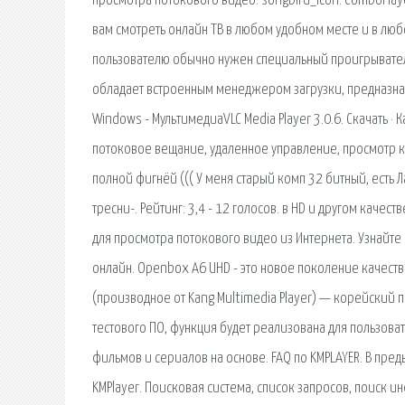
просмотра потокового видео. songbird_icon. ComboPlay
вам смотреть онлайн ТВ в любом удобном месте и в лю
пользователю обычно нужен специальный проигрывател
обладает встроенным менеджером загрузки, предназнач
Windows - МультимедиаVLC Media Player 3.0.6. Скачать ·
потоковое вещание, удаленное управление, просмотр к
полной фигнёй ((( У меня старый комп 32 битный, есть Л
тресни-. Рейтинг: 3,4 - 12 голосов. в HD и другом кач
для просмотра потокового видео из Интернета. Узнайт
онлайн. Openbox A6 UHD - это новое поколение качеств
(производное от Kang Multimedia Player) — корейский 
тестового ПО, функция будет реализована для пользова
фильмов и сериалов на основе. FAQ по KMPLAYER. В пре
KMPlayer. Поисковая сиcтема, список запросов, поиск и