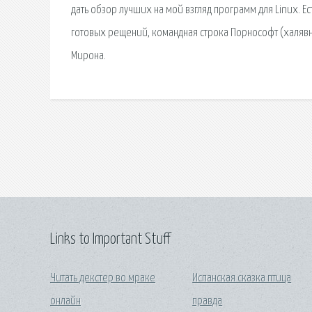
дать обзор лучших на мой взгляд программ для Linux. Е
готовых рещений, командная строка Порнософт (халявны
Мирона.
Links to Important Stuff
Читать декстер во мраке
Испанская сказка птица
онлайн
правда