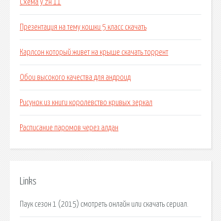
Схема y zн 11
Презентация на тему кошки 5 класс скачать
Карлсон который живет на крыше скачать торрент
Обои высокого качества для андроид
Рисунок из книги королевство кривых зеркал
Расписание паромов через алдан
Links
Паук сезон 1 (2015) смотреть онлайн или скачать сериал.