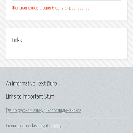
Женская консультация 6 иркутск расписание
Links
An Informative Text Blurb
Links to Important Stuff
Гдз по русском языку 5 класс ладыженская
Скачать песню last night p diddy