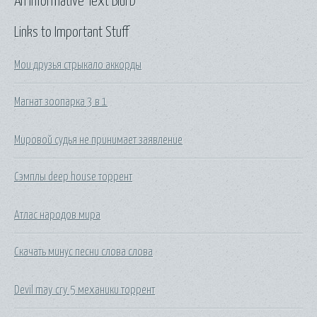
An Informative Text Blurb
Links to Important Stuff
Мои друзья стрыкало аккорды
Магнат зоопарка 3 в 1
Мировой судья не принимает заявление
Сэмплы deep house торрент
Атлас народов мира
Скачать минус песни слова слова
Devil may cry 5 механики торрент