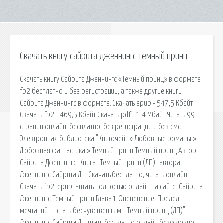
Скачать книгу сайрита дженнингс темный принц
Скачать книгу Сайрита Дженнингс «Темный принц» в формате
fb2 бесплатно и без регистрации, а также другие книги
Сайрита Дженнингс в формате. Cкачать epub - 547,5 Кбайт
Cкачать fb2 - 469,5 Кбайт Cкачать pdf - 1,4 Мбайт Читать 99
страниц онлайн. бесплатно, без регистрации и без смс.
Электронная библиотека "Книгочей" » Любовные романы »
Любовная фантастика » Темный принц Темный принц Автор:
Сайрита Дженнингс. Книга "Темный принц (ЛП)" автора
Дженнингс Сайрита Л. - Скачать бесплатно, читать онлайн.
Скачать fb2, epub. Читать полностью онлайн на сайте. Сайрита
Дженнингс Темный принц Глава 1 Оцепенение. Предел
мечтаний — стать бесчувственным. "Темный принц (ЛП)"
Дженнингс Сайрита Л. читать бесплатно онлайн безусловно