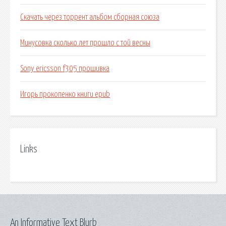
Скачать через торрент альбом сборная союза
Минусовка сколько лет прошло с той весны
Sony ericsson f305 прошивка
Игорь прокопенко книги epub
Links
An Informative Text Blurb