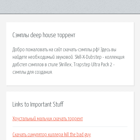
Сэмплы deep house торрент
Добро пожаловать на сайт скачать-сэмплы.рф! Здесь вы
найдете необходимый звуковой. Skill-X-Dubstep - коллекция
дабстеп сэмплов в стиле Skrillex; Trapstep Ultra Pack 2 -
сэмплы для создания.
Links to Important Stuff
Хрустальный мальчик скачать торрент
Скачать симулятор киллера kill the bad guy