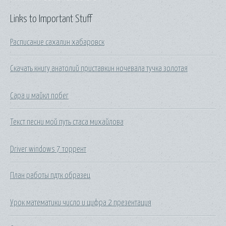
Links to Important Stuff
Расписание сахалин хабаровск
Скачать книгу анатолий приставкин ночевала тучка золотая
Сара и майкл побег
Текст песни мой путь стаса михайлова
Driver windows 7 торрент
План работы пдтк образец
Урок математики число и цифра 2 презентация