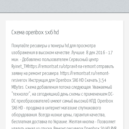
Схема openbox sx6 hd
Покупайте ресиверы и тюнеры hd для просмотра
изображения в высоком качестве. Лучшие. 8 дек 2016 - 17
мин. - Добавлено пользователем Сервисный центр
Ryinet_TMhttps://remontsat.ru/otpravit-na-remont отправить
заявку на ремонт ресивера. https://remontsat.ru/remont-
resiverov. Инструкция для Openbox SX6 HD Скачать 3,54
MBytes. Схема добавления потока следующая. Уважаемый
"технолог", на сегодняшний день схемы с применением DC-
DC преобразователей имеют самый высокий КПД. Openbox
SX6 HD - продажа в интернет магазине спутникового
оборудования. Всегда низкие цены, гарантия качества,
бесплатная доставка по Украине. Желтая кнопка - Позволяет
удалить канал из списка. Ремонт ресивера Openbox S9 HD PVR.