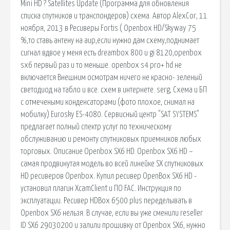
Mini HD ? Satellites Update (Программа для обновления
списка спутников и транспондеров) схема. Автор AlexCor, 11
ноября, 2013 в Ресиверы Fortis ( Openbox HD/Skyway 75
%,то ставь антену на аир,если нужно дам схему,поднимает
сигнал вдвое у меня есть dreambox 800 и gi 8120,openbox
sx6 первый раз и то меньше. openbox s4 pro+ hd не
включается Внешним осмотрам ничего не красно- зеленый
светодиод на табло и все. схем в интернете. serg, Схема и БП
с отмечеными конденсаторами (фото плохое, снимал на
мобилку) Eurosky ES-4080. Сервисный центр "SAT SYSTEMS"
предлагает полный спектр услуг по техническому
обслуживанию и ремонту спутниковых приемников любых
торговых. Описание Openbox SX6 HD. Openbox SX6 HD –
самая продвинутая модель во всей линейке SX спутниковых
HD ресиверов Openbox. Купил ресивер OpenBox SX6 HD -
установил плагин XcamClient и ПО FAC. Инструкция по
эксплуатации. Ресивер HDBox 6500 plus переделывать в
Openbox SX6 нельзя. В случае, если вы уже сменили reseller
ID SX6 29030200 и залили прошивку от Openbox SX6, нужно