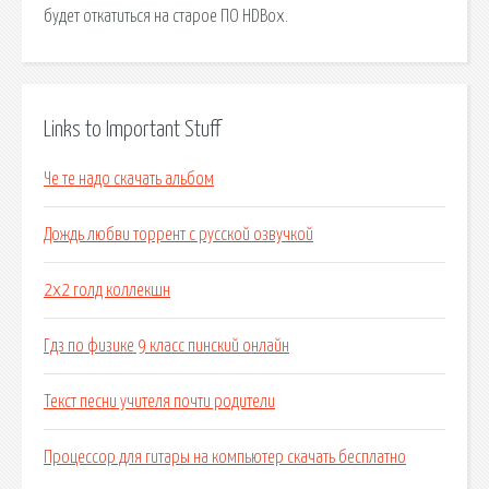
будет откатиться на старое ПО HDBox.
Links to Important Stuff
Че те надо скачать альбом
Дождь любви торрент с русской озвучкой
2х2 голд коллекшн
Гдз по физике 9 класс пинский онлайн
Текст песни учителя почти родители
Процессор для гитары на компьютер скачать бесплатно