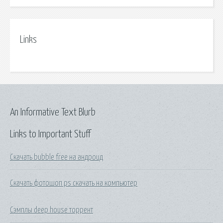
Links
An Informative Text Blurb
Links to Important Stuff
Скачать bubble free на андроид
Скачать фотошоп ps скачать на компьютер
Сэмплы deep house торрент