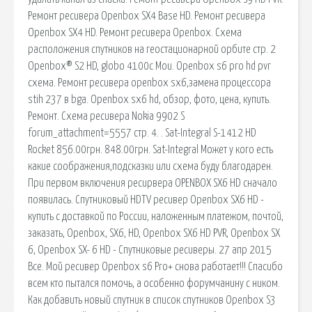
Ремонт ресивера Openbox SX4 Base HD. Ремонт ресивера
Openbox SX4 HD. Ремонт ресивера Openbox. Схема
расположения спутников на геостационарной орбите стр. 2
Openbox® S2 HD, globo 4100с Мои. Openbox s6 pro hd pvr
схема. Ремонт ресивера openbox sx6,замена процессора
stih 237 в bga. Openbox sx6 hd, обзор, фото, цена, купить.
Ремонт. Схема ресивера Nokia 9902 S
forum_attachment=5557 стр. 4. . Sat-Integral S-1412 HD
Rocket 856.00грн. 848.00грн. Sat-Integral Может у кого есть
какие соображения,подсказки или схема буду благодарен.
При первом включения ресирвера OPENBOX SX6 HD сначало
появилась. Спутниковый HDTV ресивер Openbox SX6 HD -
купить с доставкой по России, наложенным платежом, почтой,
заказать, Openbox, SX6, HD, Openbox SX6 HD PVR, Openbox SX
6, Openbox SX- 6 HD - Спутниковые ресиверы. 27 апр 2015
Все. Мой ресивер Openbox s6 Pro+ снова работает!!! Спасибо
всем кто пытался помочь, а особенно форумчанину с ником.
Как добавить новый спутник в список спутников Openbox S3