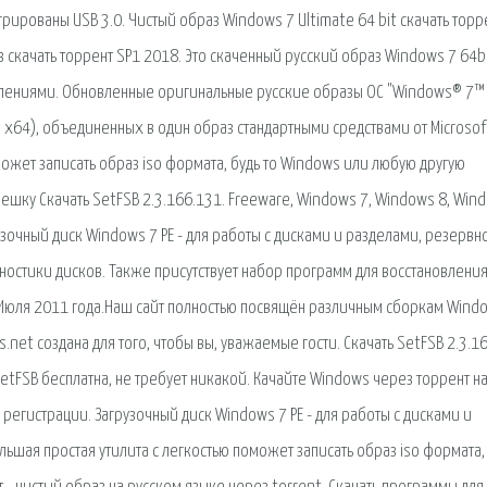
ированы USB 3.0. Чистый образ Windows 7 Ultimate 64 bit скачать торр
 скачать торрент SP1 2018. Это скаченный русский образ Windows 7 64b
овлениями. Обновленные оригинальные русские образы ОС "Windows® 7™
 x64), объединенных в один образ стандартными средствами от Microsoft
может записать образ iso формата, будь то Windows или любую другую
шку Скачать SetFSB 2.3.166.131. Freeware, Windows 7, Windows 8, Win
рузочный диск Windows 7 PE - для работы с дисками и разделами, резервн
ностики дисков. Также присутствует набор программ для восстановлени
1 Июля 2011 года.Наш сайт полностью посвящён различным сборкам Wind
.net создана для того, чтобы вы, уважаемые гости. Скачать SetFSB 2.3.1
etFSB бесплатна, не требует никакой. Качайте Windows через торрент на
 регистрации. Загрузочный диск Windows 7 PE - для работы с дисками и
ьшая простая утилита с легкостью поможет записать образ iso формата, 