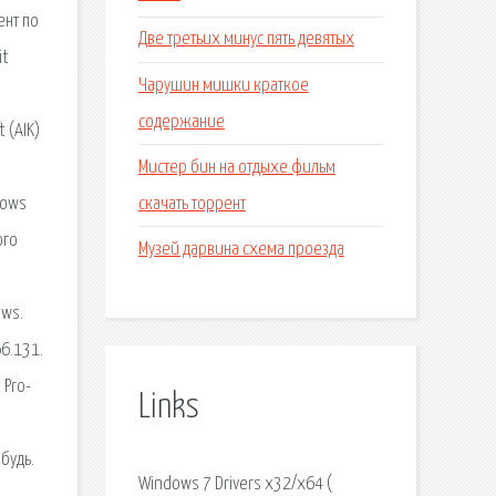
ент по
Две третьих минус пять девятых
it
Чарушин мишки краткое
содержание
 (AIK)
Мистер бин на отдыхе фильм
скачать торрент
dows
ого
Музей дарвина схема проезда
я
ows.
66.131.
 Pro-
Links
будь.
Windows 7 Drivers x32/x64 (