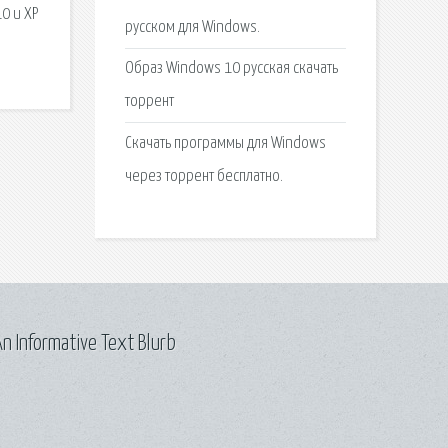
0 и XP
русском для Windows.
Образ Windows 10 русская скачать
торрент
Cкачать программы для Windows
через торрент бесплатно.
n Informative Text Blurb