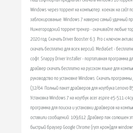
Наш софтпортал предлагает скачать Windows 10 торрент
Windows через торрент на компьютер. коекак на сайт 
заблокированые. Windows 7 наверно самый удачный пр
Нижегородский торрент трекер - скачивайте любые торр
2020 год. Скачать Driver Booster 6.3. Pro с ключом ак
скачать бесплатно для всех версий. MediaGet - бесплат
софт. Snappy Driver Installer - портативная программа
драйвер скачать бесплатно на русском языке для компь
руководство по установке Windows. Скачать программы 
(32/64. Полный пакет драйверов для ноутбука Lenovo B5
Установка Windows 7 на ноутбук acer aspire e5-511-c4c
программа для поиска и установки драйверов на компью
оставили сообщений: 109,612. Драйвер пак солюшен э
быстрый браузер Google Chrome (гугл хром)для windows 