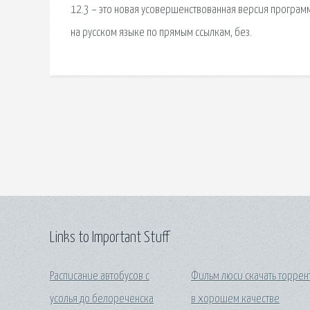
12.3 – это новая усовершенствованная версия программ
на русском языке по прямым ссылкам, без.
Links to Important Stuff
Расписание автобусов с
Фильм люси скачать торрен
усолья до белореченска
в хорошем качестве