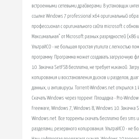
встроенными сетевыми драйверами. В установщик интегр
ссылке Windows 7 professional x64 оригинальный образ
профессионал с оригинального сайта microsoft с обн
Максимальная" от Microsoft разных разрядностей (x86 и
УльтраИСО - не большая простая утилита с легкостью по
программу. Программа может создавать загрузочную фле
10. Закачка SetFSB бесплатна, не требует никакой. Заг
копирования и восстановления дисков и разделов, диаг
данных, и антивирусы. Torrent-Windows.net открылся 
Скачать Windows через торрент. Площадка - Pro-Windows
Freeware, Windows 7, Windows 8, Windows 10. Закачка S
Windows.net. Все торренты скачать бесплатно без sms и
разделами, резервного копирования. УльтраИСО - не бол