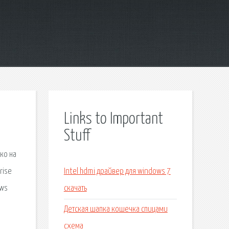
Links to Important
Stuff
ко на
rise
Intel hdmi драйвер для windows 7
ows
скачать
Детская шапка кошечка спицами
схема