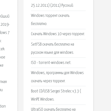
25.12.2011) (2011) Русский.
Windows торрент скачать
нейший
бесплатно.
 2019-
ndows 7
Скачать Windows 10 через торрент.
к:
SetFSB скачать бесплатно на
tek
русском языке для windows.
лное
ISO - torrent-windows.net.
ыке
Windows, программы для Windows
скачать через торрент.
атная
ли
Boot CD/USB Sergei Strelec v.3.3 (
WinPE Windows.
tion
UltraISO скачать бесплатно на