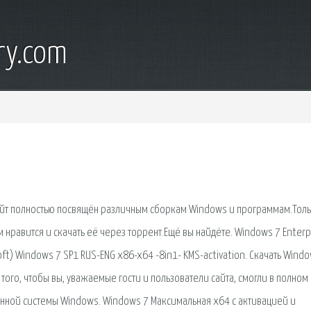
ry.com
айт полностью посвящён различным сборкам Windows и программам.Толь
 нравится и скачать её через торрент.Ещё вы найдёте. Windows 7 Enterp
ft) Windows 7 SP1 RUS-ENG x86-x64 -8in1- KMS-activation. Скачать Wind
 того, чтобы вы, уважаемые гости и пользователи сайта, смогли в полном
нной системы Windows. Windows 7 Максимальная x64 с активацией и