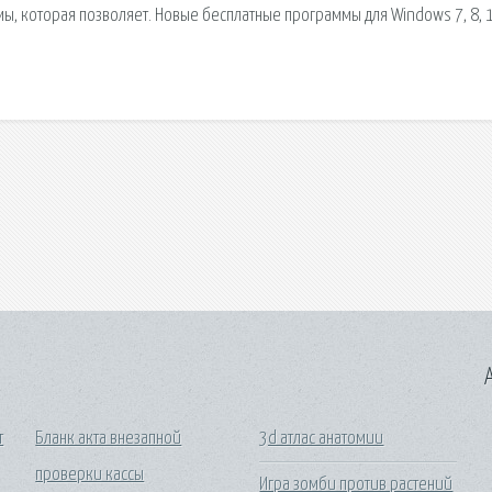
ы, которая позволяет. Новые бесплатные программы для Windows 7, 8, 1
A
т
Бланк акта внезапной
3d атлас анатомии
проверки кассы
Игра зомби против растений