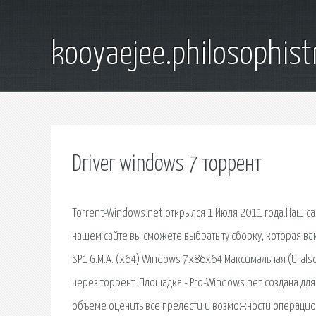
kooyaejee.philosophist
Driver windows 7 торрент
Torrent-Windows.net открылся 1 Июля 2011 года.Наш с
нашем сайте вы сможете выбрать ту сборку, которая вам
SP1 G.M.A. (х64) Windows 7x86x64 Максимальная (Uralso
через торрент. Площадка - Pro-Windows.net создана для
объеме оценить все прелести и возможности операцио