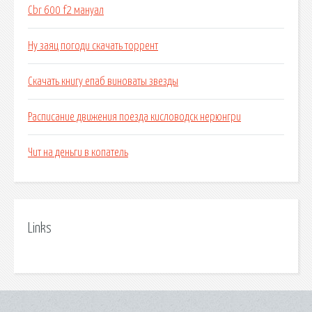
Cbr 600 f2 мануал
Ну заяц погоди скачать торрент
Скачать книгу епаб виноваты звезды
Расписание движения поезда кисловодск нерюнгри
Чит на деньги в копатель
Links