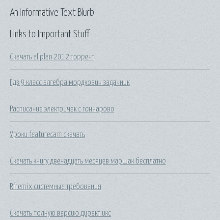
An Informative Text Blurb
Links to Important Stuff
Скачать allplan 2012 торрент
Гдз 9 класс алгебра мордкович задачник
Расписание электричек с гончарово
Уроки featurecam скачать
Скачать книгу двенадцать месяцев маршак бесплатно
Rfremix системные требования
Скачать полную версию директ икс