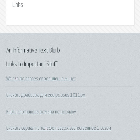
Links
An Informative Text Blurb
Links to Important Stuff
We can be heroes евровидение минус
Скачать драйвера для eee pc asus 1011px
Книги злотникова романа по порядку
Скачать сериал на телефон сверхъестественное 1 сезон