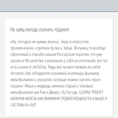
Ну заяц погоди скачать торрент
«Ну, погоди!» не нужны анонсы. Экшн о хитростях,
приключениях и прятках Волка и Зайца. Фильмец то вообще
офигенный и спасибо нашим Российским пиратам, что уже
украли в HD качестве и выложили у себя на отличныйе, вот тут
есть ссылка tr.im/0Zlop. Рады вас приветствовать на сайте
toreents.club обладателя огромной коллекции фильмов,
мультфильмов и сериалов, которые можно скачать через
торрент. Маша и медведь заменил старый и топовый
мультфильмах как Том и Джери , Ну Погоди. СБОРКА ТРЕБУЕТ
НАЛИЧИЯ ЖЕЛЕЗА КАК МИНИМУМ СРЕДНЕЙ МОЩНОСТИ И ВЫШЕ И
СИСТЕМЫ 64 БИТ.