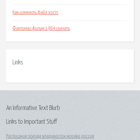
Как изменить файл хостс
Фантомас фильм 1964 скачать
Links
An Informative Text Blurb
Links to Important Stuff
Расписание поезда владивосток москва россия