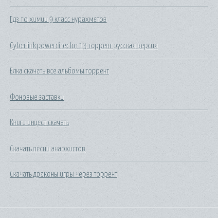
Гдз по химии 9 класс нурахметов
Cyberlink powerdirector 13 торрент русская версия
Елка скачать все альбомы торрент
Фоновые заставки
Книги инцест скачать
Скачать песни анархистов
Скачать драконы игры через торрент