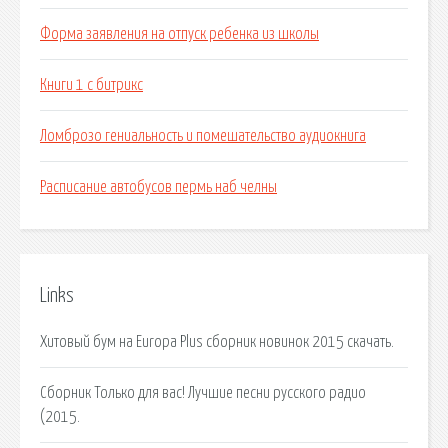
Форма заявления на отпуск ребенка из школы
Книги 1 с битрикс
Ломброзо гениальность и помешательство аудиокнига
Расписание автобусов пермь наб челны
Links
Хитовый бум на Europa Plus сборник новинок 2015 скачать.
Сборник Только для вас! Лучшие песни русского радио
(2015.