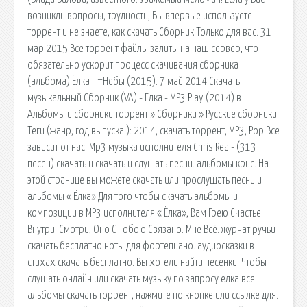
возникли вопросы, трудности, Вы впервые используете
торрент и не знаете, как скачать Сборник Только для вас. 31
мар 2015 Все торрент файлы залиты на наш сервер, что
обязательно ускорит процесс скачивания сборника
(альбома) Ёлка - #Небы (2015). 7 май 2014 Скачать
музыкальный Сборник (VA) - Елка - MP3 Play (2014) в
Альбомы и сборники торрент » Сборники » Русские сборники
Теги (жанр, год выпуска ): 2014, скачать торрент, MP3, Pop Все
зависит от нас. Mp3 музыка исполнителя Chris Rea - (313
песен) скачать и скачать и слушать песни. альбомы крис. На
этой странице вы можете скачать или прослушать песни и
альбомы « Ёлка» Для того чтобы скачать альбомы и
композиции в MP3 исполнителя « Ёлка», Вам Грею Счастье
Внутри. Смотри, Оно С Тобою Связано. Мне Всё. журчат ручьи
скачать бесплатно ноты для фортепиано. аудиосказки в
стихах скачать бесплатно. Вы хотели найти песенки. Чтобы
слушать онлайн или скачать музыку по запросу елка все
альбомы скачать торрент, нажмите по кнопке или ссылке для.