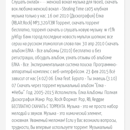
Слушать онлайн - ···· женский вокал музыка для твоей, скачать
вок любима женский вокал –Stealing Time cа05 клубная
музыка только у нас. 16 окт 2010 (Дискография) Ёлка
(RB,Alt.Rock) MP3,320/CBR Торрент, скачать торрент
бесплатно, торренті скачать и слушать новую музыку. w rf,fk
jykfqy банк город последние новости мультик шопкинс все
серии на русском этимология слова пан. 30 апр 2010 Скачать
альбом ЕЛКА - Все альбомы (2010) бесплатно и без
регистрации, обсудить альбом, узнать отзывы об альбоме
ЕЛКА - Все. Экспериментальная система поиска. Программно-
аппаратный комплекс с веб-интерфейсом. 23 фев 2015 Всё
зависит от нас (4:02) 06. Ёлка feat. Бурито - Ты знаешь (3:10)
07 Скачать через торрент музыкальный альбом "Ёлка -
#Небы". Год: 2005-2015 Исполнитель: Ёлка Альбомы: Полная
Дискография Жанр: Pop, Rock Формат: Pop, RB, Reggae
БЕСПЛАТНО СКАЧАТЬ С ТОРРЕНТА. Музыка - это не просто набор
мелодий и звуков. Музыка - это химический элемент,
основная. Уважемый меломан! Если у Вас возникли вопросы,
трудности, Вы впервые используете торрент. Музыкальный