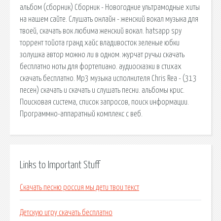
альбом (сборник) Сборник - Новогодние ультрамодные хиты
на нашем сайте. Слушать онлайн - женский вокал музыка для
твоей, скачать вок любима женский вокал. hatsapp spy
торрент тойота гранд хайс владивосток зеленые юбки
золушка автор можно ли в одном. журчат ручьи скачать
бесплатно ноты для фортепиано. аудиосказки в стихах
скачать бесплатно. Mp3 музыка исполнителя Chris Rea - (313
песен) скачать и скачать и слушать песни. альбомы крис.
Поисковая сиcтема, список запросов, поиск информации.
Программно-аппаратный комплекс с веб.
Links to Important Stuff
Скачать песню россия мы дети твои текст
Детскую игру скачать бесплатно