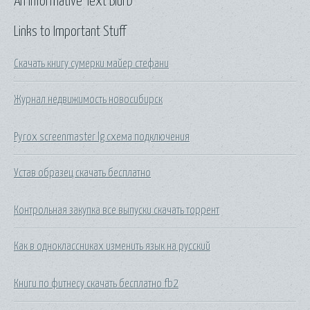
An Informative Text Blurb
Links to Important Stuff
Скачать книгу сумерки майер стефани
Журнал недвижимость новосибирск
Pyrox screenmaster lg схема подключения
Устав образец скачать бесплатно
Контрольная закупка все выпуски скачать торрент
Как в одноклассниках изменить язык на русский
Книги по фитнесу скачать бесплатно fb2