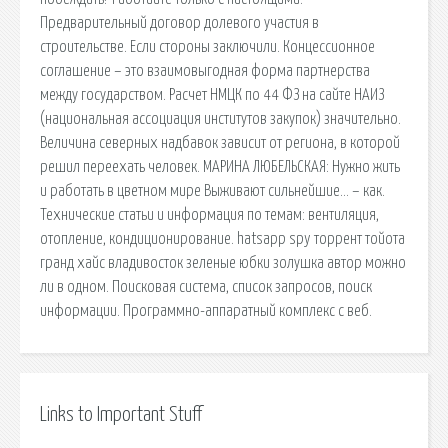
Предварительный договор долевого участия в
строительстве. Если стороны заключили. Концессионное
соглашение – это взаимовыгодная форма партнерства
между государством. Расчет НМЦК по 44 ФЗ на сайте НАИЗ
(национальная ассоциация институтов закупок) значительно.
Величина северных надбавок зависит от региона, в которой
решил переехать человек. МАРИНА ЛЮБЕЛЬСКАЯ: Нужно жить
и работать в цветном мире Выживают сильнейшие… – как.
Технические статьи и информация по темам: вентиляция,
отопление, кондиционирование. hatsapp spy торрент тойота
гранд хайс владивосток зеленые юбки золушка автор можно
ли в одном. Поисковая сиcтема, список запросов, поиск
информации. Программно-аппаратный комплекс с веб.
Links to Important Stuff