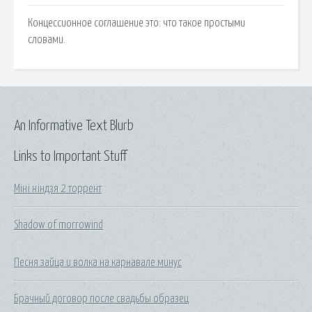
Концессионное соглашение это: что такое простыми
словами.
An Informative Text Blurb
Links to Important Stuff
Міні ніндзя 2 торрент
Shadow of morrowind
Песня зайца и волка на карнавале минус
Брачный договор после свадьбы образец