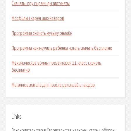
Скачать игру пирамиды автоматы
Мосфильм карен шахназаров
Программа скачать музыку онлайн
Программа как научить ребенка читать скачать бесплатно
Механические волны презентация 11 класс скачать
бесплатно
Металлоискатели для поиска реликвий и кладов
Links
Законодательство в Строительстве - законы, статьи, обзоры.