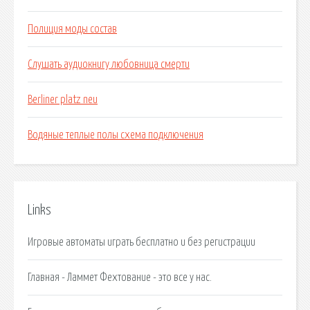
Полиция моды состав
Слушать аудиокнигу любовница смерти
Berliner platz neu
Водяные теплые полы схема подключения
Links
Игровые автоматы играть бесплатно и без регистрации
Главная - Ламмет Фехтование - это все у нас.