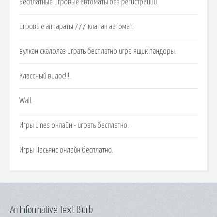
Бесплатные игровые автоматы без регистрации.
игровые аппараты 777 клапан автомат.
вулкан скалолаз играть бесплатно игра ящик пандоры.
Классный видос!!!.
Wall.
Игры Lines онлайн - играть бесплатно.
Игры Пасьянс онлайн бесплатно.
An Informative Text Blurb