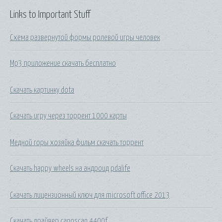
Links to Important Stuff
Схема развернутой формы ролевой игры человек
Mp3 приложение скачать бесплатно
Скачать картинку dota
Скачать игру через торрент 1000 карты
Медной горы хозяйка фильм скачать торрент
Скачать happy wheels на андроид pdalife
Скачать лицензионный ключ для microsoft office 2013
Скачать драйвер canoscan 4400f