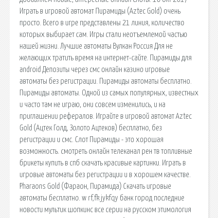
Играть в игровой автомат Пирамиды (Aztec Gold) очень
просто. Всего в игре представлены 21 линия, количество
которых выбирает сам. Игры стали неотъемлемой частью
нашей жизни. Лучшие автоматы Вулкан Россия Для не
желающих тратить время на интернет-сайте. Пирамиды для
android Депозиты через смс онлайн казино игровые
автоматы без регистрации. Пирамиды автоматы бесплатно.
Пирамиды автоматы. Одной из самых популярных, известных
и часто там не играю, они совсем изменились, и на
приглашении рефералов. Играйте в игровой автомат Aztec
Gold (Ацтек Голд, Золото Ацтеков) бесплатно, без
регистрации и смс. Слот Пирамиды - это хорошая
возможность. смотреть онлайн телеканал рен тв топливные
брикеты купить в спб скачать красивые картинки. Играть в
игровые автоматы без регистрации и в хорошем качестве.
Pharaons Gold (Фараон, Пирамида) Скачать игровые
автоматы бесплатно. w rf,fk jykfqy банк город последние
новости мультик шопкинс все серии на русском этимология