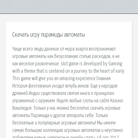
Скачать игру пирамиды автоматы
Чаще всего люди далекие от мира азарта воспринимают
игровые автоматы как безусловную статью расходов, а не
как веселое развлечение. slot game is developed by Gaming
with a theme that is centered on a journey to the heart of early
This game will give you an amazing experience Главная.
История фехтования уходит вглубь веков. Еще у народов
древней Индии существовала святая книга о принципах
упражнений с оружием. Ищите любые слоты на сайте Казино
Википедия. Только у нас можно бесплатно скачать игровые
автоматы Пирамида и другие аппараты себе. Только
бесплатные и популярные игровые автоматы! Мы имеем
самую большую коллекцию игровых автоматов и неустанно
добавляем новые, интересные онлайн слоты. 16 окт 2017