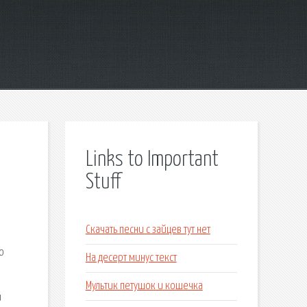
Links to Important
Stuff
Скачать песни с зайцев тут нет
о
На десерт минус текст
Мультик петушок и кошечка
и