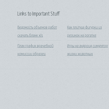
Links to Important Stuff
Ведомость объемов работ
Как плитуца фигурки из
скачать бланк xls
резинок на рогатке
План график врачебной
Игры на андроид симулятор
комиссии образец
жизни животных