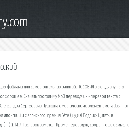
ry.com
усский
ио файлами для самостоятельных занятий. ПОСОБИЯ в складчину - это
с хорошее. Скачать программу Мой переводчик - перевод текста с
ь Александра Сергеевича Пушкина с мистическими элементами. atlas — эт
а японский и с японского. премия Гёте (1930) Подпись Цитаты в
( – ) 1. М. Л. Гаспаров заметил: Кроме переводов, сохраняющих смысл 