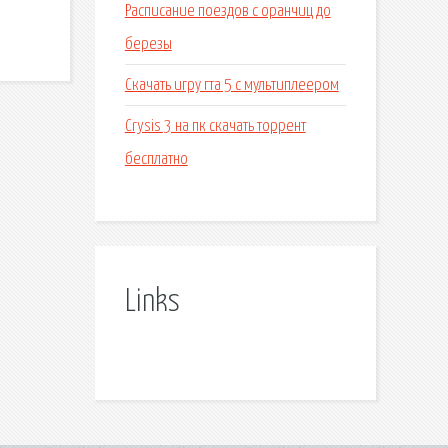
Расписание поездов с оранчиц до
березы
Скачать игру гта 5 с мультиплеером
Crysis 3 на пк скачать торрент
бесплатно
Links