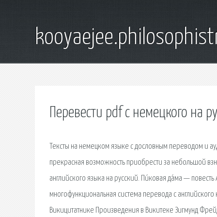
kooyaejee.philosophist
Перевести pdf с немецкого на р
Тексты на немецком языке с дословным переводом и ауд
прекрасная возможность приобрести за небольшой взно
английского языка на русский. Пи́ковая да́ма — повест
многофункциональная система перевода с английского н
Викицитатнике Произведения в Викитеке Зигмунд Фрейд. 