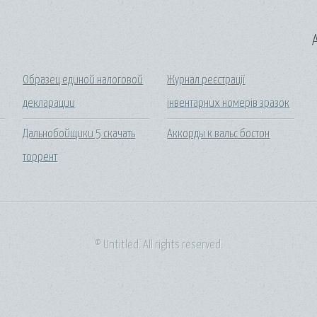
A
Образец единой налоговой
Журнал реєстрації
декларации
інвентарних номерів зразок
Дальнобойщики 5 скачать
Аккорды к вальс бостон
торрент
© Untitled. All rights reserved.