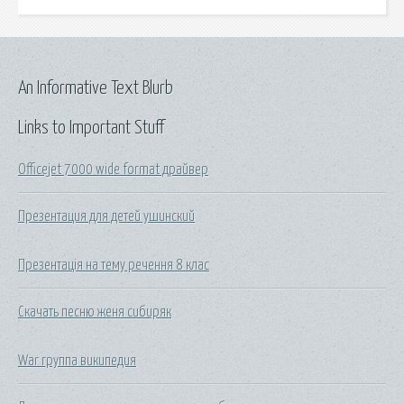
An Informative Text Blurb
Links to Important Stuff
Officejet 7000 wide format драйвер
Презентация для детей ушинский
Презентація на тему речення 8 клас
Скачать песню женя сибиряк
War группа википедия