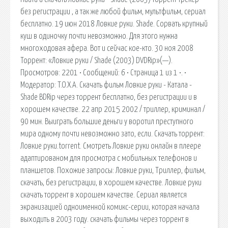
без регистрации , а так же любой фильм, мультфильм, сериал
бесплатно. 19 июн 2018 Ловкие руки. Shade. Сорвать крупный
куш в одиночку почти невозможно. Для этого нужна
многоходовая афера. Вот и сейчас кое-кто. 30 ноя 2008
Торрент: «Ловкие руки / Shade (2003) DVDRip»(—).
Просмотров: 2201 • Сообщений: 6 • Страница 1 из 1 •. •
Модератор: T.O.X.A. Скачать фильм Ловкие руки - Катала -
Shade BDRip через торрент бесплатно, без регистрации и в
хорошем качестве. 22 апр 2015 2002 / триллер, криминал /
90 мин. Выиграть большие деньги у воротил преступного
мира одному почти невозможно зато, если. Скачать торрент:
Ловкие руки.torrent. Смотреть Ловкие руки онлайн в плеере
адаптированом для просмотра с мобильных телефонов и
планшетов. Похожие запросы: Ловкие руки, Триллер, фильм,
скачать, без регистрации, в хорошем качестве. Ловкие руки
скачать торрент в хорошем качестве. Сериал является
экранизацией одноименной комикс-серии, которая начала
выходить в 2003 году. скачать фильмы через торрент в