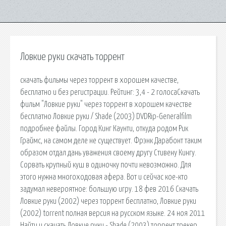
Ловкие руки скачать торрент
скачать фильмы через торрент в хорошем качестве,
бесплатно и без регистрации. Рейтинг: 3,4 - 2 голосаСкачать
фильм "Ловкие руки" через торрент в хорошем качестве
бесплатно Ловкие руки / Shade (2003) DVDRip-Generalfilm
подробнее файлы. Город Кинг Каунти, откуда родом Рик
Граймс, на самом деле не существует. Фрэнк Дарабонт таким
образом отдал дань уважения своему другу Стивену Кингу.
Сорвать крупный куш в одиночку почти невозможно. Для
этого нужна многоходовая афера. Вот и сейчас кое-кто
задумал невероятное: большую игру. 18 фев 2016 Скачать
Ловкие руки (2002) через торрент бесплатно, Ловкие руки
(2002) torrent полная версия на русском языке. 24 ноя 2011
Найти и скачать Ловкие руки - Shade (2003) торрент трекер