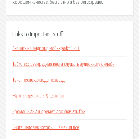
хорошем качестве, бесплатно и без регистрации.
Links to Important Stuff
Скачать на андроид майнкрафт 1 4 1
Таймлесс изумрудная книга слушать аудиокнигу онлайн
Текст песни арктида позвизд
Журнал детский 3 9 царство
Кремль 2222 шереметьево скачать fb2
Книга человек который изменил все