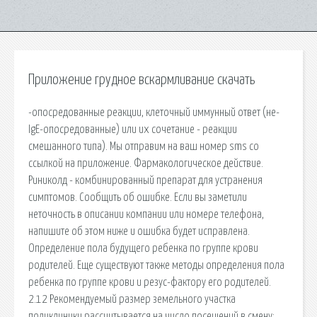
Приложение грудное вскармливание скачать
-опосредованные реакции, клеточный иммунный ответ (не-
IgE-опосредованные) или их сочетание - реакции
смешанного типа). Мы отправим на ваш номер sms со
ссылкой на приложение. Фармакологическое действие.
Риниколд - комбинированный препарат для устранения
симптомов. Сообщить об ошибке. Если вы заметили
неточность в описании компании или номере телефона,
напишите об этом ниже и ошибка будет исправлена.
Определение пола будущего ребенка по группе крови
родителей. Еще существуют также методы определения пола
ребенка по группе крови и резус-фактору его родителей.
2.12 Рекомендуемый размер земельного участка
поликлиники рассчитывается на число посещений в смену: