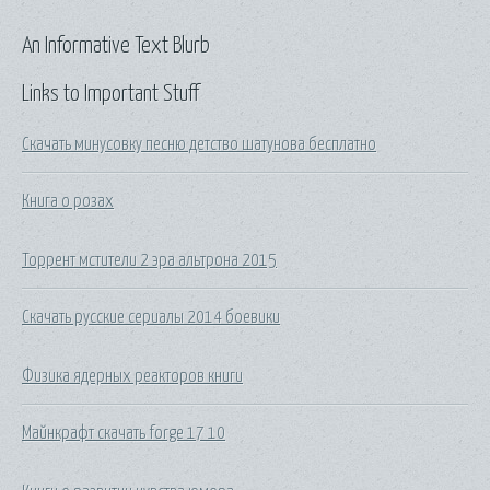
An Informative Text Blurb
Links to Important Stuff
Скачать минусовку песню детство шатунова бесплатно
Книга о розах
Торрент мстители 2 эра альтрона 2015
Скачать русские сериалы 2014 боевики
Физика ядерных реакторов книги
Майнкрафт скачать forge 17 10