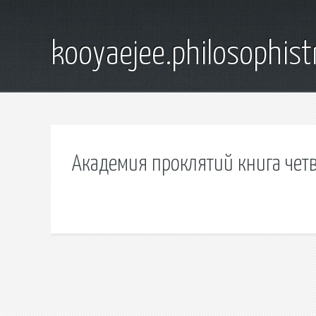
kooyaejee.philosophist
Академия проклятий книга четв