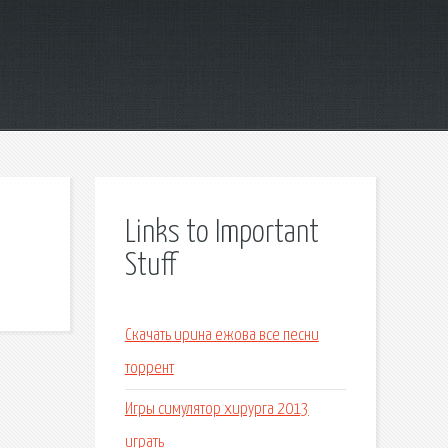
Links to Important
Stuff
Скачать ирина ежова все песни
торрент
Игры симулятор хирурга 2013
играть