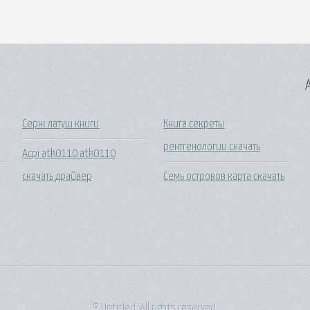
A
Серж латуш книги
Книга секреты
рентгенологии скачать
Acpi atk0110 atk0110
скачать драйвер
Семь островов карта скачать
© Untitled. All rights reserved.