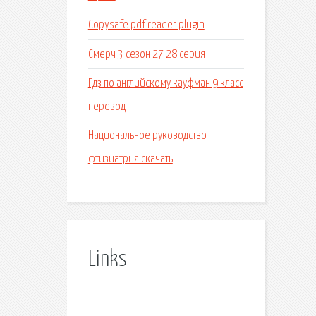
Copysafe pdf reader plugin
Смерч 3 сезон 27 28 серия
Гдз по английскому кауфман 9 класс
перевод
Национальное руководство
фтизиатрия скачать
Links