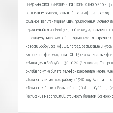
ПРЕДСЕАНСОВОГО МЕРОПРИЯТИЯ СТОИМОСТЬЮ 0 Р.10 К. Ци
расписание сеансов, цены на билеты, афиша на сегодня 
фильмов. Капитан Марвел США, приключения. Хочется п
паралимпийских vikentiy 4 дней назад Да, пельмени не 
киновидеоустановках района организуются встречи с с
новости Бобруйска. Афиша, погода, расписание и курсы 
Расписание фильмов, цена. ТОП-15 самых кассовых фи
«Матильду» в Бобруйске 30.10.2017. Кинотеатр Товарищ
онлайн покупка билета, телефон кинотеатра, карта. Кин
«Товарищ» начал свою работу в 1940 году. Афиша кинот
«Товарищ». Сеансы: Большой зал. 30 Марта, Суббота, 13:
Расписание мероприятий, стоимость билетов. Возможно