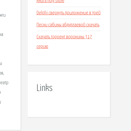
Книга holy bible
Delphi свернуть приложение в трей
нги
Песни сабины абдуллаевой скачать
на
Скачать торрент воронины 317
серию
ли
ов,
театр
Links
р
.