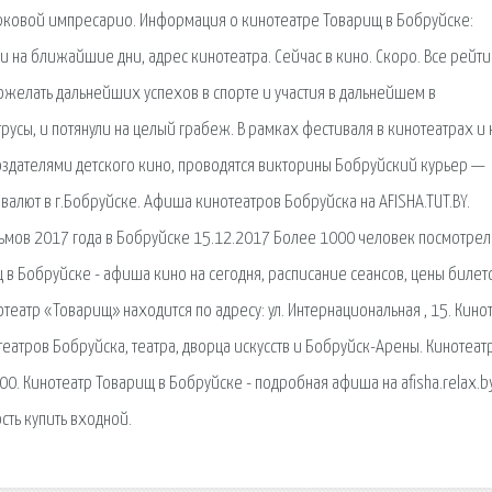
рковой импресарио. Информация о кинотеатре Товарищ в Бобруйске:
и на ближайшие дни, адрес кинотеатра. Сейчас в кино. Скоро. Все рейти
ожелать дальнейших успехов в спорте и участия в дальнейшем в
трусы, и потянули на целый грабеж. В рамках фестиваля в кинотеатрах и 
оздателями детского кино, проводятся викторины Бобруйский курьер —
валют в г.Бобруйске. Афиша кинотеатров Бобруйска на AFISHA.TUT.BY.
льмов 2017 года в Бобруйске 15.12.2017 Более 1000 человек посмотре
 в Бобруйске - афиша кино на сегодня, расписание сеансов, цены билет
отеатр «Товарищ» находится по адресу: ул. Интернациональная , 15. Кино
еатров Бобруйска, театра, дворца искусств и Бобруйск-Арены. Кинотеат
00. Кинотеатр Товарищ в Бобруйске - подробная афиша на afisha.relax.by
сть купить входной.