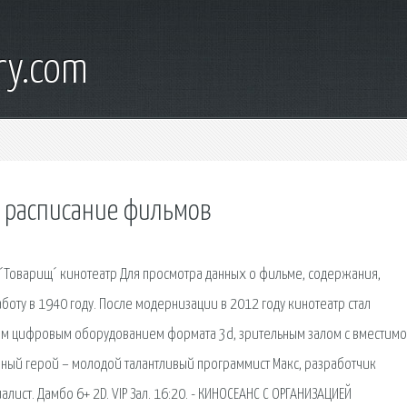
ry.com
е расписание фильмов
´Товарищ´ кинотеатр Для просмотра данных о фильме, содержания,
боту в 1940 году. После модернизации в 2012 году кинотеатр стал
 цифровым оборудованием формата 3d, зрительным залом с вместимо
авный герой – молодой талантливый программист Макс, разработчик
ист. Дамбо 6+ 2D. VIP Зал. 16:20. - КИНОСЕАНС С ОРГАНИЗАЦИЕЙ