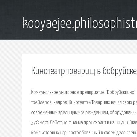
kooyaejee.philosophist
Кинотеатр товарищ в бобруйск
Коммунальное унитарное предприятие ´Бобруйсккино´ 
трейлеров, кадров. Кинотеатр «Товарищ» начал свою ра
современным зрелищным учреждением, оборудованным
378 мест. Действие фильма происходит в наши дни. Гл
компьютерных игр, востребованный в своем деле специал