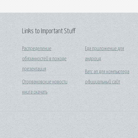
Links to Important Stuff
Распределение
Еда приложение для
обязанностей в походе
андроид
презентация
Ватс ап для компьютера
Оторвановские новости
официальный сайт
книга скачать