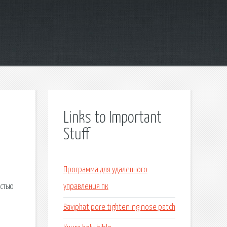
Links to Important
Stuff
Программа для удаленного
стью
управления пк
Baviphat pore tightening nose patch