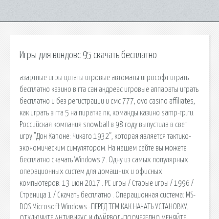
Игры для виндовс 95 скачать бесплатно
азартные игры цитаты игровые автоматы игрософт играть
бесплатно казино в гта сан андреас игровые аппараты играть
бесплатно и без регистрации и смс 777, ovo casino affiliates,
как играть в гта 5 на пиратке пк, команды казино samp-rp.ru.
Российская компания snowball в 98 году выпустила в свет
игру "Дон Капоне: Чикаго 1932”, которая является тактико-
экономическим симулятором. На нашем сайте вы можете
бесплатно скачать Windows 7. Одну из самых популярных
операционных систем для домашних и офисных
компьютеров. 13 июн 2017 . PC игры / Старые игры / 1996 /
Страница 1 / Скачать бесплатно . Операционная система: MS-
DOS Microsoft Windows -ПЕРЕД ТЕМ КАК НАЧАТЬ УСТАНОВКУ,
ОТКЛЮЧИТЕ АНТИВИРУС И ФАЙРВОЛ-ПООЧЕРЕДНО МЕНЯЙТЕ