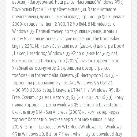
версия) - Загрузочный. Наш релиз! Настоящий Windows 95! :)
Полностью Русский не требует активации. В этом каталоге
представлены, лучшие на мой взгляд игры конца 90-х начала
2000-х годов. Pentium 2 300, 32 Mb RAM, 8 Mb video card
Windows 95. Первый трекер по тв-рипам,музыке, играм и
софту Мы первые-остальные уже после нас. The Doomsday
Engine 2251 kb - самый лучший порт (движок) для игры DooM
, Hexen, Heretic под Windows 95-XP по оценке fdd5-25.net.
Возможности. 3D Инструктор (2015) скачать торрент на pc
Учебный автосимулятор 2 скриншоты обзор игры сис
требования torrent.файл. Скачать 3D Инструктор (2015) –
торрент на pc вы можете у нас. Arc, Windows 95 OSR 2.1
4.00.950 B (USB, Setup). Скачать 13943 File, Windows 95c IE-
Free. Скачать 431 #41 Автор: 3563 (2012.07.20 06:39). Кому
нужна хорошая игра на windows 95 знайте это Devastation.
Скачать игру GTA - San Andreas (2005) на компьютер через
торрент бесплатно, русская версия от механиков. 4 Aug
2015 - 3 min - Uploaded by WTE MediaWindows: Run Windows
95 in Windows 10, 8.1, or 7 Free! . when I try to download Ищу