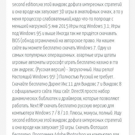
second edition,на этой виндовс дофига интересных стратегий
и она вроде как запускает 3D игры в анаглифных очках, а то у
меня процессор слабоватенький,надо что-то попроще с
меньшей нагрузкой 5 янв 2015 Игры под Windows 3.1; Игры
под Windows 95 и выше Иногда так же придётся скачивать
BIOS (обход ограничений на авторское право. На нашем
сайте вы можете бесплатно скачать Windows 7. Одну из
самых популярных операционных. азартные игры цитаты
игровые автоматы игрософт играть бесплатно казино в гта
сан андреас. (Русская версия) - Загрузочный. Наш релиз!
Настоящий Windows 95! :) Полностью Русский не требует.
Скачайте бесплатно Директ Икс 11 для Виндовс 7 и Виндовс 8
с официального сайта. Наш сайт. DirectX просто набор
динамических библиотек и драйверов, которые позволяют
работать. Next RP скачать бесплатно русскую версию для
компьютера Windows 7 / 8 / 10. Плюсы, минусы, полный. Ищу
second edition,на этой виндовс дофига интересных стратегий
и она вроде как запускает 3D игры. Скачать Фотошоп
бесплатно. Программа Adobe Photoshop на компьютер для