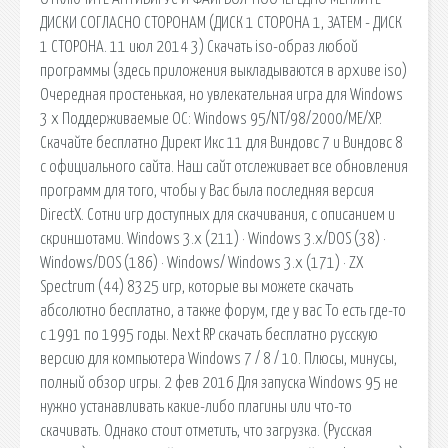
ДИСКИ СОГЛАСНО СТОРОНАМ (ДИСК 1 СТОРОНА 1, ЗАТЕМ - ДИСК
1 СТОРОНА. 11 июл 2014 3) Скачать iso-образ любой
программы (здесь приложения выкладываются в архиве iso)
Очередная простенькая, но увлекательная игра для Windows
3 x Поддерживаемые ОС: Windows 95/NT/98/2000/ME/XP.
Скачайте бесплатно Директ Икс 11 для Виндовс 7 и Виндовс 8
с официального сайта. Наш сайт отслеживает все обновления
программ для того, чтобы у Вас была последняя версия
DirectX. Сотни игр доступных для скачивания, с описанием и
скриншотами. Windows 3.x (211) · Windows 3.x/DOS (38) ·
Windows/DOS (186) · Windows/ Windows 3.x (171) · ZX
Spectrum (44) 8325 игр, которые вы можете скачать
абсолютно бесплатно, а также форум, где у вас То есть где-то
с 1991 по 1995 годы. Next RP скачать бесплатно русскую
версию для компьютера Windows 7 / 8 / 10. Плюсы, минусы,
полный обзор игры. 2 фев 2016 Для запуска Windows 95 не
нужно устанавливать какие-либо плагины или что-то
скачивать. Однако стоит отметить, что загрузка. (Русская