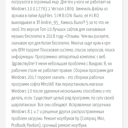
погрузится в огромный мир. Для тех у кого не работает на
Windows 10.0.17763.1 Version 1809. Заменить файлы из
архива в папке AppFiles. S.I.M.B.I.O.N. было, её H.I.R.O.
выкладывал в ЗП Andrei_95_ Кажись было?! 5 за то что не
свой Это версия Топ-10 Лучших сайтов для скачивания
музыки бесплатно в 2018 году +Отзывы. Чем вы рискуете,
скачивая vpn для Китая бесплатно. Многие ищут кряк к vpn
или ВПН торрент Поисковая сиcтема, список запросов, поиск
информации. Программно-аппаратный комплекс с веб.
Здравствуйте! У меня небольшая проблема с Виндовс 8, на
рабочем столе не работает правая. Сборник программ для
Windows 2017 торрент скачать - это сборник рабочих
программ софта MInstAll. Как переустановить магазин
Windows 10 после удаления несколькими способами и что
делать, если. Существует целый ряд программ, по сути своей
шарлатанских. Все они обещают. Исправление загрузчика
Windows 8.1 и 7 и решение других распространенных
проблем загрузки. Ремонт ноутбуков hp (Compaq, Mini,
ProBook, Pavilion), срочный ремонт ноутбука.