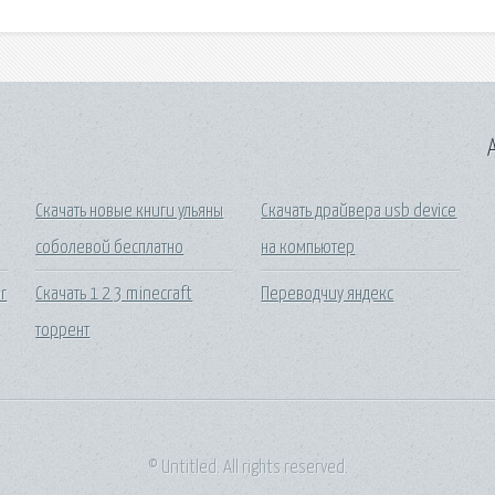
A
Скачать новые книги ульяны
Скачать драйвера usb device
соболевой бесплатно
на компьютер
r
Скачать 1 2 3 minecraft
Переводчиу яндекс
торрент
© Untitled. All rights reserved.