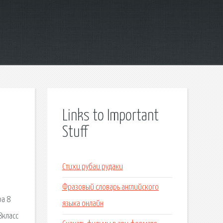
Links to Important
Stuff
Стихи рубаи рудаки
Фразовый словарь английского
ра 8
языка онлайн
8класс