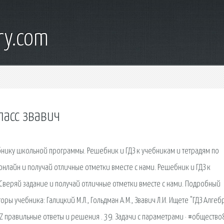
ry.com
ласс звавич
бнику школьной программы. Решебник и ГДЗ к учебникам и тетрадям по
 онлайн и получай отличные отметки вместе с нами. Решебник и ГДЗ к
 Сверяй задание и получай отличные отметки вместе с нами. Подробный
ры учебника: Галицкий М.Л., Гольдман А.М., Звавич Л.И. Ищете "ГДЗ Алгеб
GDZ правильные ответы и решения . 39. Задачи с параметрами · #общество