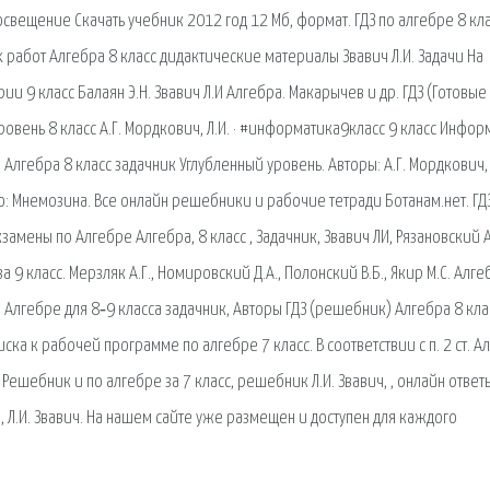
свещение Скачать учебник 2012 год 12 Мб, формат. ГДЗ по алгебре 8 кла
 работ Алгебра 8 класс дидактические материалы Звавич Л.И. Задачи На
ии 9 класс Балаян Э.Н. Звавич Л.И Алгебра. Макарычев и др. ГДЗ (Готовые
овень 8 класс А.Г. Мордкович, Л.И. · #информатика9класс 9 класс Инфор
. Алгебра 8 класс задачник Углубленный уровень. Авторы: А.Г. Мордкович,
тво: Мнемозина. Все онлайн решебники и рабочие тетради Ботанам.нет. ГД
амены по Алгебре Алгебра, 8 класс , Задачник, Звавич ЛИ, Рязановский А
9 класс. Мерзляк А.Г., Номировский Д.А., Полонский В.Б., Якир М.С. Алге
лгебре для 8‐9 класса задачник, Авторы ГДЗ (решебник) Алгебра 8 класс
писка к рабочей программе по алгебре 7 класс. В соответствии с п. 2 ст. А
 Решебник и по алгебре за 7 класс, решебник Л.И. Звавич, , онлайн ответ
ч, Л.И. Звавич. На нашем сайте уже размещен и доступен для каждого