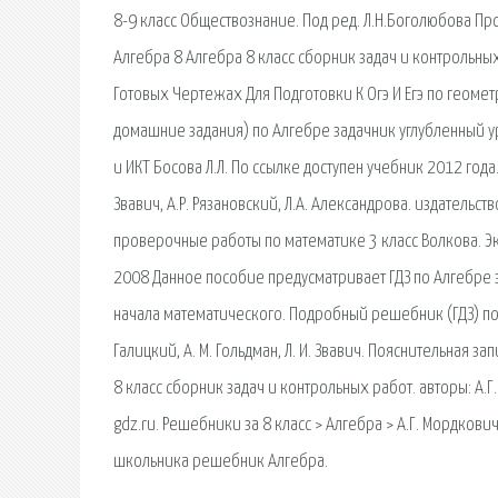
8-9 класс Обществознание. Под ред. Л.Н.Боголюбова Про
Алгебра 8 Алгебра 8 класс сборник задач и контрольных
Готовых Чертежах Для Подготовки К Огэ И Егэ по геометр
домашние задания) по Алгебре задачник углубленный ур
и ИКТ Босова Л.Л. По ссылке доступен учебник 2012 года
Звавич, А.Р. Рязановский, Л.А. Александрова. издательс
проверочные работы по математике 3 класс Волкова. Экз
2008 Данное пособие предусматривает ГДЗ по Алгебре за 
начала математического. Подробный решебник (ГДЗ) по А
Галицкий, А. М. Гольдман, Л. И. Звавич. Пояснительная за
8 класс сборник задач и контрольных работ. авторы: А.Г.
gdz.ru. Решебники за 8 класс > Алгебра > А.Г. Мордкови
школьника решебник Алгебра.