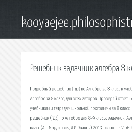
kooyaejee.philosophist
Решебник задачник алгебра 8 к
Подробный решебник (гдз) по Алгебре за 8 класс к уче
Алгебре за 8 класс, для всех авторов. Проверяй ответы
учебникам и тетрадям школьной программы за 8 класс.
решебник (ГДЗ) по Алгебре для 8‐9 класса задачник, Авто
класс (А.Г. Мордкович, Л.И. Звавич) 2013 Только на Vip