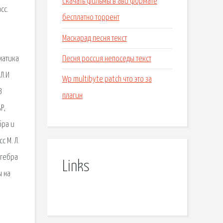
Скачать фильмы в ави формате
сс.
бесплатно торрент
Маскарад песня текст
Песня россия непоседы текст
матика
 Л.И
Wp multibyte patch что это за
З
плагин
Р,
бра и
 М. Л.
лгебра
Links
ы на