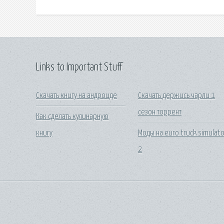
Links to Important Stuff
Скачать книгу на андроиде
Скачать держись чарли 1
сезон торрент
Как сделать кулинарную
книгу
Моды на euro truck simulato
2