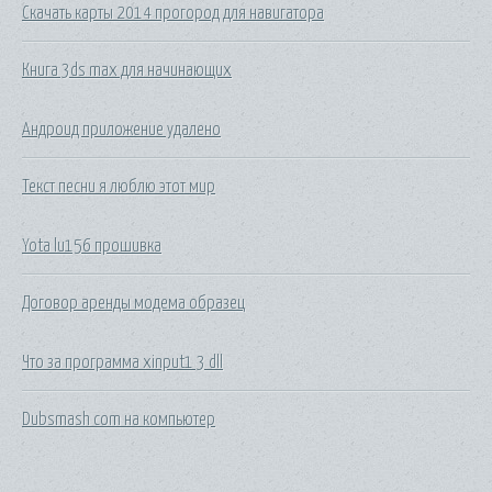
Скачать карты 2014 прогород для навигатора
Книга 3ds max для начинающих
Андроид приложение удалено
Текст песни я люблю этот мир
Yota lu156 прошивка
Договор аренды модема образец
Что за программа xinput1 3 dll
Dubsmash com на компьютер