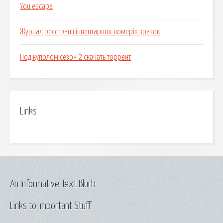
You escape
Журнал реєстрації інвентарних номерів зразок
Под куполом сезон 2 скачать торрент
Links
An Informative Text Blurb
Links to Important Stuff