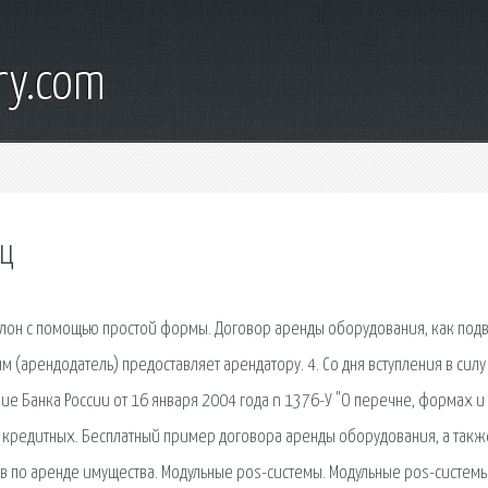
ry.com
ец
лон с помощью простой формы. Договор аренды оборудования, как под
ым (арендодатель) предоставляет арендатору. 4. Со дня вступления в силу
ние Банка России от 16 января 2004 года n 1376-У "О перечне, формах и
 кредитных. Бесплатный пример договора аренды оборудования, а такж
в по аренде имущества. Модульные pos-системы. Модульные pos-систем