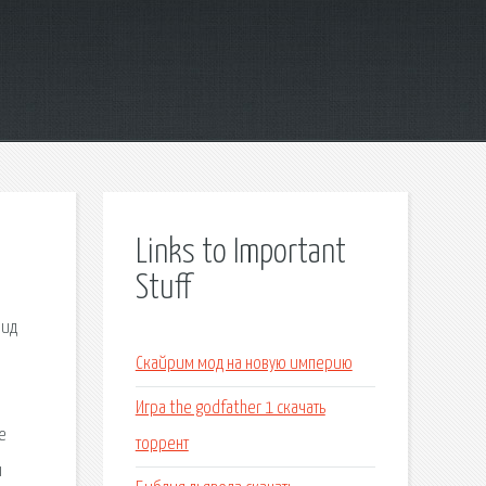
Links to Important
Stuff
вид
Скайрим мод на новую империю
Игра the godfather 1 скачать
е
торрент
ы