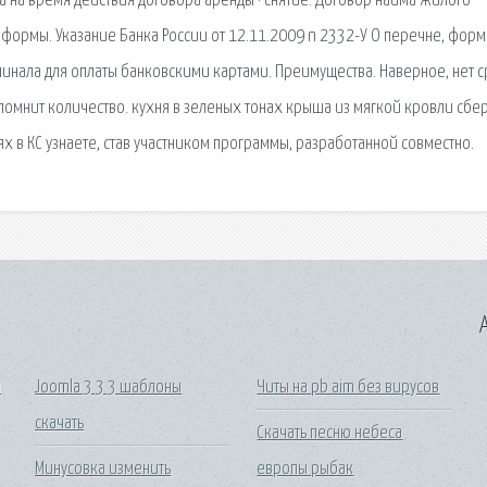
на время действия договора аренды · снятие. Договор найма жилого
формы. Указание Банка России от 12.11.2009 n 2332-У О перечне, форм
инала для оплаты банковскими картами. Преимущества. Наверное, нет 
, помнит количество. кухня в зеленых тонах крыша из мягкой кровли сбе
х в КС узнаете, став участником программы, разработанной совместно.
A
я
Joomla 3 3 3 шаблоны
Читы на pb aim без вирусов
скачать
Скачать песню небеса
Минусовка изменить
европы рыбак