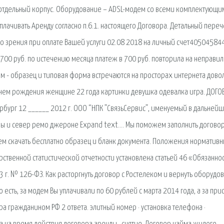
 отдельный корпус. Оборудование – ADSL-модем со всеми комплектующи
плачивать Аренду согласно п.6.1. настоящего Договора. Детальный переч
ого зрения при оплате Вашей услуги 02.08 2018 на личный счет40504584
700 руб. по истечению месяца платеж в 700 руб. повторила на неправи
м - образец и типовая форма встречаются на просторах интернета дово
с днем рождения женщине 22 года картинки девушка одевалка игра. ДОГО
ербург 12 ______ 2012 г. ООО “НПК ”СвязьСервис”, именуемый в дальней
 мы и север ремо джероне Expand text…. Мы поможем заполнить догово
ем скачать бесплатно образец и бланк документа. Положения норматив
рственной статистической отчетности установлена статьей 46 «Обязанно
 г. № 126-ФЗ. Как расторгнуть договор с Ростелеком и вернуть оборудо
 есть, за модем Вы уплачивали по 60 рублей с марта 2014 года, а за при
а гражданином РФ 2 ответа. элитный номер · установка телефона ·