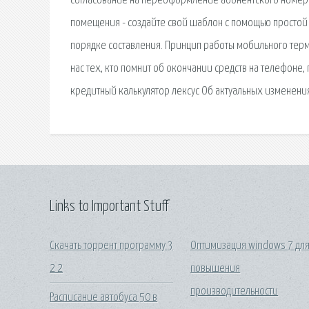
согласование на переоформление абонентского номера 
помещения - создайте свой шаблон с помощью простой 
порядке составления. Принцип работы мобильного терм
нас тех, кто помнит об окончании средств на телефоне
кредитный калькулятор лексус Об актуальных изменения
Links to Important Stuff
Скачать торрент программу 3
Оптимизация windows 7 дл
2 2
повышения
производительности
Расписание автобуса 50 в