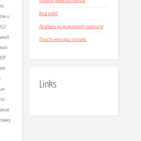
Библия дьявола скачать
ми
Real eight
ень и
Драйвер на видеокарту samsung
452
льный
Просто мелодии скачать
льно
ВОР
шем.
р
Links
ных
сти
вание
ставку