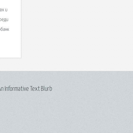
ах и
среди
рбанк
n Informative Text Blurb