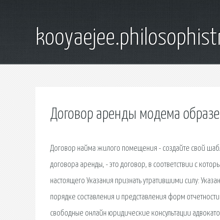
kooyaejee.philosophist
Договор аренды модема образ
Договор найма жилого помещения - создайте свой шаб
договора аренды, - это договор, в соответствии с котор
настоящего Указания признать утратившими силу: Указа
порядке составления и представления форм отчетности
свободные онлайн юридические консультации адвокато