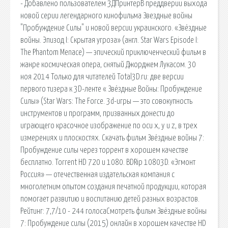
- Добавлено пользователем 3ДПринтерВ преддверии выхода
новой серии легендарного кинофильма Звездные войны
"Пробуждение Силы" и новой версии украинского. «Звёздные
войны. Эпизод I: Скрытая угроза» (англ. Star Wars Episode I:
The Phantom Menace) — эпический приключенческий фильм в
жанре космическая опера, снятый Джорджем Лукасом. 30
ноя 2014 Только для читателей Total3D.ru: две версии
первого тизера к 3D-ленте « Звёздные Войны: Пробуждение
Силы» (Star Wars: The Force. 3d-игры — это совокупность
инструментов и программ, призванных донести до
играющего красочное изображение по оси x, y и z, в трех
измерениях и плоскостях. Скачать фильм Звёздные войны 7:
Пробуждение силы через торрент в хорошем качестве
бесплатно. Torrent HD 720 и 1080. BDRip 10803D. «Эгмонт
Россия» — отечественная издательская компания с
многолетним опытом создания печатной продукции, которая
помогает развитию и воспитанию детей разных возрастов.
Рейтинг: 7,7/10 - 244 голосаСмотреть фильм Звёздные войны
7: Пробуждение силы (2015) онлайн в хорошем качестве HD