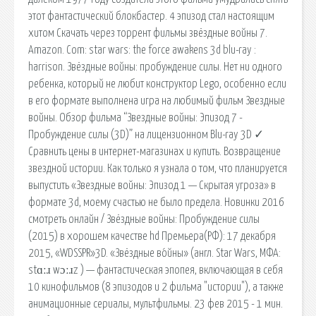
этот фантастический блокбастер. 4 эпизод стал настоящим
хитом Скачать через торрент фильмы звёздные войны 7.
Amazon. Com: star wars: the force awakens 3d blu-ray :
harrison. Звёздные войны: пробуждение силы. Нет ни одного
ребенка, который не любит конструктор Lego, особенно если
в его формате выполнена игра на любимый фильм Звездные
войны. Обзор фильма “Звездные войны: Эпизод 7 -
Пробуждение силы (3D)” на лицензионном Blu-ray 3D ✓
Сравнить цены в интернет-магазинах и купить. Возвращение
звездной истории. Как только я узнала о том, что планируется
выпустить «Звездные войны: Эпизод 1 — Скрытая угроза» в
формате 3d, моему счастью не было предела. Новинки 2016
смотреть онлайн / Звёздные войны: Пробуждение силы
(2015) в хорошем качестве hd Премьера(РФ): 17 декабря
2015, «WDSSPR»3D. «Звёздные во́йны» (англ. Star Wars, МФА:
stɑːɹ wɔːɹz ) — фантастическая эпопея, включающая в себя
10 кинофильмов (8 эпизодов и 2 фильма "истории"), а также
анимационные сериалы, мультфильмы. 23 фев 2015 - 1 мин.