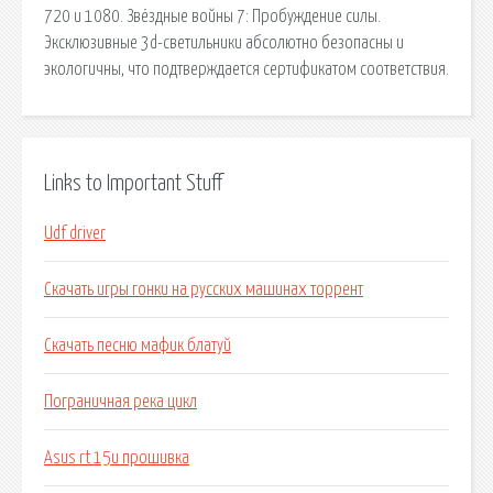
720 и 1080. Звёздные войны 7: Пробуждение силы.
Эксклюзивные 3d-светильники абсолютно безопасны и
экологичны, что подтверждается сертификатом соответствия.
Links to Important Stuff
Udf driver
Скачать игры гонки на русских машинах торрент
Скачать песню мафик блатуй
Пограничная река цикл
Asus rt 15u прошивка