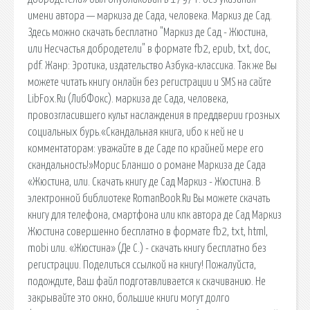
имени автора — маркиза де Сада, человека. Маркиз де Сад.
Здесь можно скачать бесплатно "Маркиз де Сад - Жюстина,
или Несчастья добродетели" в формате fb2, epub, txt, doc,
pdf. Жанр: Эротика, издательство Азбука-классика. Так же Вы
можете читать книгу онлайн без регистрации и SMS на сайте
LibFox.Ru (ЛибФокс). маркиза де Сада, человека,
провозгласившего культ наслаждения в преддверии грозных
социальных бурь.«Скандальная книга, ибо к ней не и
комментаторам: уважайте в де Саде по крайней мере его
скандальность!»Морис Бланшо о романе Маркиза де Сада
«Жюстина, или. Скачать книгу де Сад Маркиз - Жюстина. В
электронной библиотеке RomanBook.Ru Вы можете скачать
книгу для телефона, смартфона или кпк автора де Сад Маркиз
Жюстина совершенно бесплатно в формате fb2, txt, html,
mobi или. «Жюстина» (Де С.) - скачать книгу бесплатно без
регистрации. Поделиться ссылкой на книгу! Пожалуйста,
подождите, Ваш файл подготавливается к скачиванию. Не
закрывайте это окно, большие книги могут долго