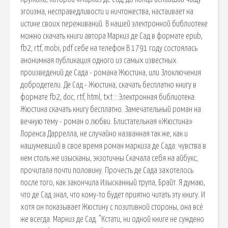
эгоизма, несправедливости и ничтожества, настаивает на
истине своих переживаний. В нашей электронной библиотеке
можно скачать книги автора Маркиз де Сад в формате epub,
fb2, rtf, mobi, pdf себе на телефон В 1791 году состоялась
анонимная публикация одного из самых известных
произведений де Сада - романа Жюстина, или Злоключения
добродетели. Де Сад - Жюстина, скачать бесплатно книгу в
формате fb2, doc, rtf, html, txt :: Электронная библиотека.
Жюстина скачать книгу бесплатно. Замечательный роман на
вечную тему - роман о любви. Блистательная «Жюстина»
Лоренса Даррелла, не случайно названная так же, как и
нашумевший в свое время роман маркиза де Сада: чувства в
нем столь же изысканы, экзотичны Скачала себя на айбукс,
прочитала почти половину. Прочесть де Сада захотелось
после того, как закончила Изысканный трупа, Брайт. Я думаю,
что де Сад знал, что кому-то будет приятно читать эту книгу. И
хотя он показывает Жюстину с позитивной стороны, она всё
же всегда. Маркиз де Сад. "Кстати, ни одной книге не суждено