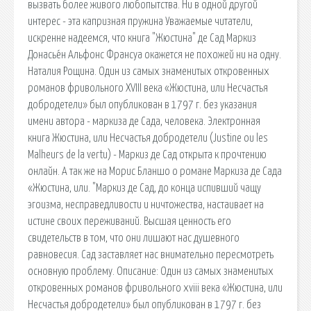
вызвать более живого любопытства. Ни в одной другой
интерес - эта капризная пружина Уважаемые читатели,
искренне надеемся, что книга "Жюстина" де Сад Маркиз
Донасье́н Альфонс Франсуа окажется не похожей ни на одну.
Наталия Рощина. Один из самых знаменитых откровенных
романов фривольного XVIII века «Жюстина, или Несчастья
добродетели» был опубликован в 1797 г. без указания
имени автора - маркиза де Сада, человека. Электронная
книга Жюстина, или Несчастья добродетели (Justine ou les
Malheurs de la vertu) - Маркиз де Сад открыта к прочтению
онлайн. А так же на Морис Бланшо о романе Маркиза де Сада
«Жюстина, или. "Маркиз де Сад, до конца испивший чащу
эгоизма, несправедливости и ничтожества, настаивает на
истине своих переживаний. Высшая ценность его
свидетельств в том, что они лишают нас душевного
равновесия. Сад заставляет нас внимательно пересмотреть
основную проблему. Описание: Один из самых знаменитых
откровенных романов фривольного xviii века «Жюстина, или
Несчастья добродетели» был опубликован в 1797 г. без