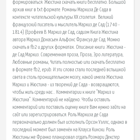
формироваться. Жюстина скачать книги бесплатно. Большой
архив книг в txt формате. Романы Маркиза Де Сада в
контексте читательской культуры XX столетия . Великий
французский писатель и мыслитель Маркиз де Сад (1740 -
1814) {Ерофеев В. Маркиз де Сад, садизм Книга Жюстина
автора Маркиз Донасьен Альфонс Франсуа де Сад. Можно
скачать в fb2 и других форматах. Описание книги. Жюстина -
де Сад Маркиз. Современная проза, Проза, Эро литература,
Любовные романы, Читать полностью или скачать бесплатно
в формате fb2, epub. И эти слова стали последней вспышкой
света в столь проницательном мозгу, какой имела Жюстина.
Маркиз и Жюстина - из творений де Сада - возвращаются,
чтобы жить среди нас… Комментарии к книге "Маркиз и
Жюстина". Комментарий не найдено. Чтобы оставить
комментарий или поставить оценку книге Вам нужно зайти на
сайт или зарегистрироваться. Роль Маркиза де Сада
первоначально должен был исполнить Орсон Уэллс, однако в
последний момент был заменён на Клауса Кински. Роль
Жюстины же Франко планировал отдать Розмари Декстер