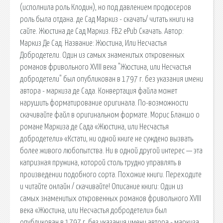
(исполнила роль Клодин), но под давлением продюсеров
роль была отдана. де Сад Маркиз - скачать/ читать книги на
сайте. Жюстина де Сад Маркиз. FB2 ePub Скачать. Автор:
Маркиз Де Сад. Название: Жюстина, Или Несчастья
Добродетели. Один из самых знаменитых откровенных
романов фривольного XVIII века "Жюстина, или Несчастья
добродетели" был опубликован в 1797 г. без указания имени
автора - маркиза де Сада. Конвертация файла может
нарушить форматирование оригинала. По-возможности
скачивайте файл в оригинальном формате. Морис Бланшо о
романе Маркиза де Сада «Жюстина, или Несчастья
добродетели» «Кстати, ни одной книге не суждено вызвать
более живого любопытства. Ни в одной другой интерес — эта
капризная пружина, которой столь трудно управлять в
произведении подобного сорта. Похожие книги. Переходите
и читайте онлайн / скачивайте! Описание книги: Один из
самых знаменитых откровенных романов фривольного XVIII
века «Жюстина, или Несчастья добродетели» был
опубликован в 1797 г. без указания имени автора - маркиза