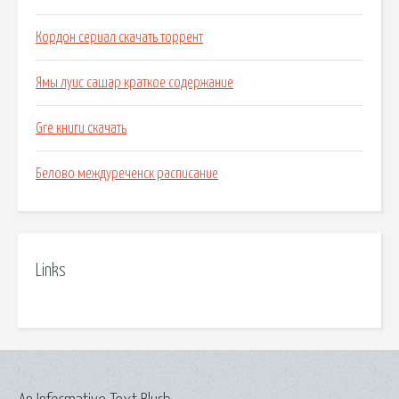
Кордон сериал скачать торрент
Ямы луис сашар краткое содержание
Gre книги скачать
Белово междуреченск расписание
Links