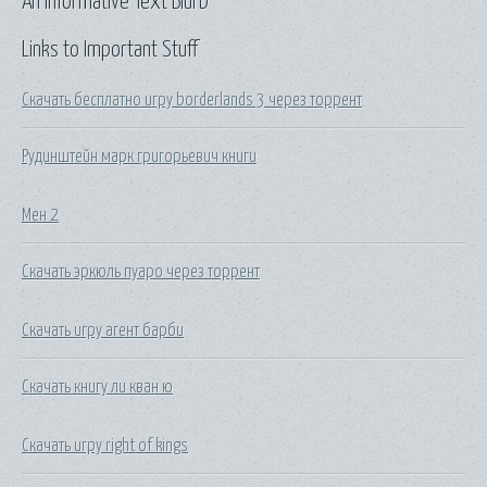
An Informative Text Blurb
Links to Important Stuff
Скачать бесплатно игру borderlands 3 через торрент
Рудинштейн марк григорьевич книги
Мен 2
Скачать эркюль пуаро через торрент
Скачать игру агент барби
Скачать книгу ли кван ю
Скачать игру right of kings