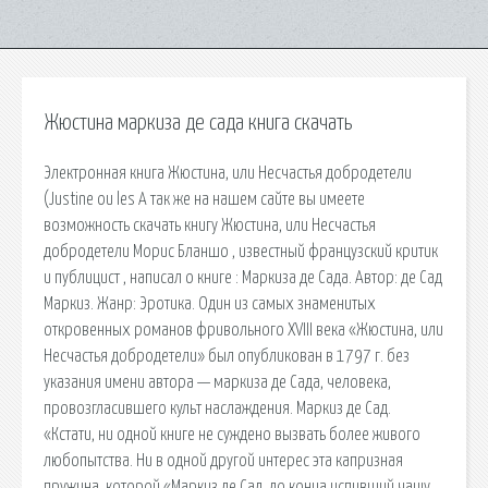
Жюстина маркиза де сада книга скачать
Электронная книга Жюстина, или Несчастья добродетели
(Justine ou les А так же на нашем сайте вы имеете
возможность скачать книгу Жюстина, или Несчастья
добродетели Морис Бланшо , известный французский критик
и публицист , написал о книге : Маркиза де Сада. Автор: де Сад
Маркиз. Жанр: Эротика. Один из самых знаменитых
откровенных романов фривольного XVIII века «Жюстина, или
Несчастья добродетели» был опубликован в 1797 г. без
указания имени автора — маркиза де Сада, человека,
провозгласившего культ наслаждения. Маркиз де Сад.
«Кстати, ни одной книге не суждено вызвать более живого
любопытства. Ни в одной другой интерес эта капризная
пружина, которой «Маркиз де Сад, до конца испивший чащу