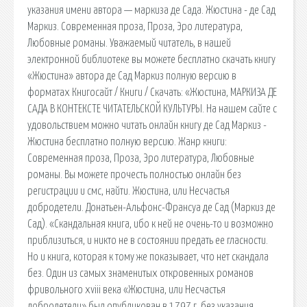
указания имени автора — маркиза де Сада. Жюстина - де Сад
Маркиз. Современная проза, Проза, Эро литература,
Любовные романы. Уважаемый читатель, в нашей
электронной библиотеке вы можете бесплатно скачать книгу
«Жюстина» автора де Сад Маркиз полную версию в
форматах Книгосайт / Книги / Скачать: «Жюстина, МАРКИЗА ДЕ
САДА В КОНТЕКСТЕ ЧИТАТЕЛЬСКОЙ КУЛЬТУРЫ. На нашем сайте с
удовольствием можно читать онлайн книгу де Сад Маркиз -
Жюстина бесплатно полную версию. Жанр книги:
Современная проза, Проза, Эро литература, Любовные
романы. Вы можете прочесть полностью онлайн без
регистрации и смс, найти. Жюстина, или Несчастья
добродетели. Донатьен-Альфонс-Франсуа де Сад (Маркиз де
Сад). «Скандальная книга, ибо к ней не очень-то и возможно
приблизиться, и никто не в состоянии предать ее гласности.
Но и книга, которая к тому же показывает, что нет скандала
без. Один из самых знаменитых откровенных романов
фривольного xviii века «Жюстина, или Несчастья
добродетели» был опубликован в 1797 г. без указания