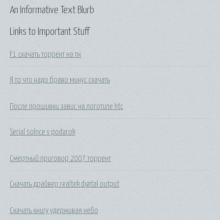
An Informative Text Blurb
Links to Important Stuff
F1 скачать торрент на пк
Я то что надо браво минус скачать
После прошивки завис на логотипе htc
Serial solnce v podarok
Смертный приговор 2007 торрент
Скачать драйвер realtek digital output
Скачать книгу удерживая небо