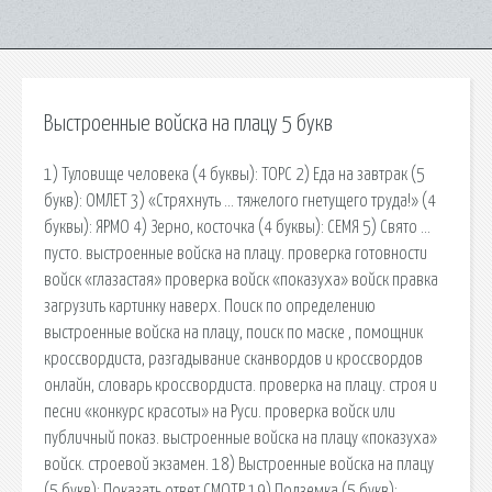
Выстроенные войска на плацу 5 букв
1) Туловище человека (4 буквы): ТОРС 2) Еда на завтрак (5
букв): ОМЛЕТ 3) «Стряхнуть … тяжелого гнетущего труда!» (4
буквы): ЯРМО 4) Зерно, косточка (4 буквы): СЕМЯ 5) Свято …
пусто. выстроенные войска на плацу. проверка готовности
войск «глазастая» проверка войск «показуха» войск правка
загрузить картинку наверх. Поиск по определению
выстроенные войска на плацу, поиск по маске , помощник
кроссвордиста, разгадывание сканвордов и кроссвордов
онлайн, словарь кроссвордиста. проверка на плацу. строя и
песни «конкурс красоты» на Руси. проверка войск или
публичный показ. выстроенные войска на плацу «показуха»
войск. строевой экзамен. 18) Выстроенные войска на плацу
(5 букв): Показать ответ СМОТР 19) Подземка (5 букв):