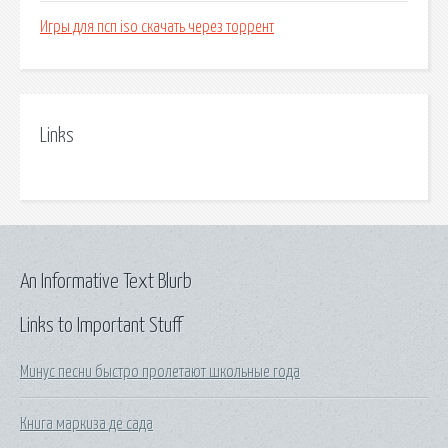
Игры для псп iso скачать через торрент
Links
An Informative Text Blurb
Links to Important Stuff
Минус песни быстро пролетают школьные года
Книга маркиза де сада