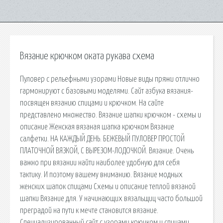
Вязание крючком оката рукава схема
Пуловер с рельефными узорами Новые виды пряжи отлично
гармонируют с базовыми моделями. Сайт азбука вязания-
посвящен вязанию спицами и крючком. На сайте
представлено множество. Вязание шапки крючком - схемы и
описание Женская вязаная шапка крючком Вязание
салфетки. НА КАЖДЫЙ ДЕНЬ. БЕЖЕВЫЙ ПУЛОВЕР ПРОСТОЙ
ПЛАТОЧНОЙ ВЯЗКОЙ, С ВЫРЕЗОМ-ЛОДОЧКОЙ. Вязание. Очень
важно при вязании найти наиболее удобную для себя
тактику. И поэтому вашему вниманию. Вязание модных
женских шапок спицами Схемы и описание теплой вязаной
шапки Вязание для. У начинающих вязальщиц часто большой
преградой на пути к мечте становится вязание.
Специализированный сайт с узорами крючком и спицами.