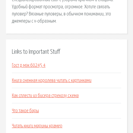
Удобный формат просмотра, огромное. Хотите связать
пуловер? Вязаные пуловеры, в обычном понимании, это
джемперы с v-образным.
Links to Important Stuff
Гост р мэк 60245 4
Книга снежная королева читать с картинками
Как сплести из бисера стрекозу схема
Что такое бары
Читать книги марины крамер