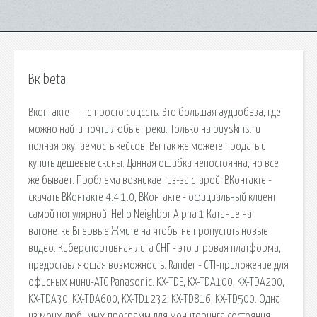
Вк beta
Вконтакте — не просто соцсеть. Это большая аудиобаза, где
можно найти почти любые треки. Только на buyskins.ru
полная окупаемость кейсов. Вы так же можете продать и
купить дешевые скины. Данная ошибка непостоянна, но все
же бывает. Проблема возникает из-за старой. ВКонтакте -
скачать ВКонтакте 4.4.1.0, ВКонтакте - официальный клиент
самой популярной. Hello Neighbor Alpha 1 Катание на
вагонетке Впервые Жмите на чтобы не пропустить новые
видео. Киберспортивная лига СНГ - это игровая платформа,
предоставляющая возможность. Rander - CTI-приложение для
офисных мини-АТС Panasonic. KX-TDE, KX-TDA100, KX-TDA200,
KX-TDA30, KX-TDA600, KX-TD1232, KX-TD816, KX-TD500. Одна
из моих любимых программ для мониторинга состояния