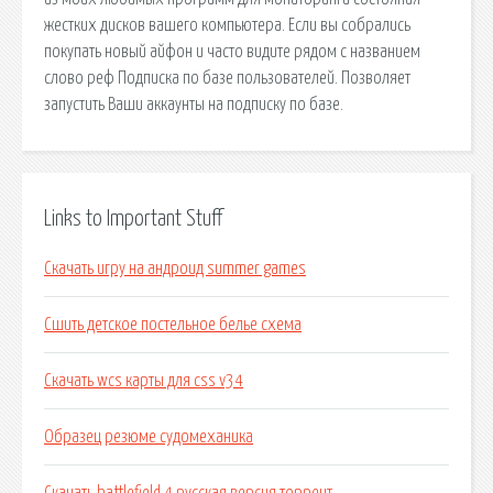
жестких дисков вашего компьютера. Если вы собрались
покупать новый айфон и часто видите рядом с названием
слово реф Подписка по базе пользователей. Позволяет
запустить Ваши аккаунты на подписку по базе.
Links to Important Stuff
Скачать игру на андроид summer games
Сшить детское постельное белье схема
Скачать wcs карты для css v34
Образец резюме судомеханика