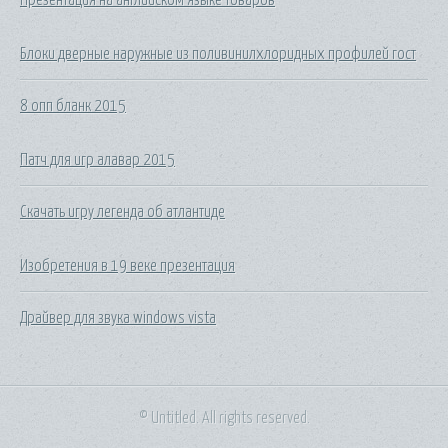
Блоки дверные наружные из поливинилхлоридных профилей гост
8 опп бланк 2015
Патч для игр алавар 2015
Скачать игру легенда об атлантиде
Изобретения в 19 веке презентация
Драйвер для звука windows vista
© Untitled. All rights reserved.