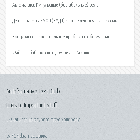
Автоматика: Импульсные (бистабильные) реле
Дешифраторы КМОП (КМДП) серии Электрические схемы.
Контрольно-измерительные приборы и оборудование
Файлы и библиотеки и другое для Arduino.
An Informative Text Blurb
Links to Important Stuff
Скачать песню beyonce move your body
Lg 715 dual прошивка