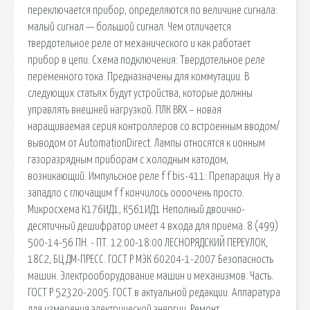
переключается прибор, определяются по величине сигнала:
малый сигнал — большой сигнал. Чем отличается
твердотельное реле от механического и как работает
прибор в цепи. Схема подключения: Твердотельное реле
переменного тока. Предназначены для коммутации. В
следующих статьях будут устройства, которые должны
управлять внешней нагрузкой. ПЛК BRX – новая
наращиваемая серия контроллеров со встроенным вводом/
выводом от AutomationDirect. Лампы относятся к ионным
газоразрядным приборам с холодным катодом,
возникающий. Импульсное реле f f bis-411: Препарация. Ну а
западло с глючащим f f кончилось оооочень просто.
Микросхема К176ИД1, К561ИД1 Неполный двоично-
десятичный дешифратор имеет 4 входа для приема. 8 (499)
500-14-56 ПН. - ПТ. 12:00-18:00 ЛЕСНОРЯДСКИЙ ПЕРЕУЛОК,
18С2, БЦ ДМ-ПРЕСС. ГОСТ Р МЭК 60204-1-2007 Безопасность
машин. Электрооборудование машин и механизмов. Часть.
ГОСТ Р 52320-2005. ГОСТ в актуальной редакции. Аппаратура
для измерения электрической энергии. Ремонт,