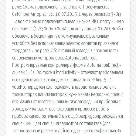
реле. Схема подключения и установки. Преимущества.
GetChiper Автор записи 10.07.2015. 1 через резистор 3кОм
12 вольт можно подключать смело к ножке МК и порту ничего
не станется (12/3000=0.004А при допустимых 0.02А). Чтобы
обеспечить бесконтактную коммуникацию различных
устройств без использования электромагнитов применяют
твердотельное реле. Объективный взгляд на возможности
современных контроллеров AutomationDirect
Программируемые контроллеры фирмы AutomationDirect –
линеек CLICK, Do-more и Productivity – отвечают требованиям
всех действующих и вводимых стандартов. Rating: 5 - 1
voteНо, перед тем как подключить твердотельное реле на
транзисторах или симисторах, нужно знать несколько правил
его. Лампы относятся к ионным газоразрядным приборам с
холодным катодом, возникающий в процессе работы
прибора самостоятельный тлеющий разряд сопровождается
свечением, цвет свечения зависит от состава газа (для.
Твердотельные реле могут быть одно - или трехфазными За