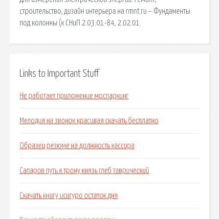
строительство, дизайн интерьера на rmnt.ru – Фундаменты
под колонны (к СНиП 2.03.01-84, 2.02.01.
Links to Important Stuff
Не работает приложение моспаркинг
Мелодия на звонок красивая скачать бесплатно
Образец резюме на должность кассира
Сапаров путь к трону князь глеб таврический
Скачать книгу исигуро остаток дня