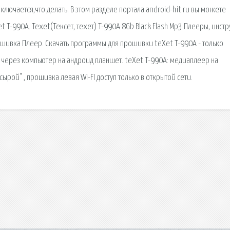
лючается,что делать. В этом разделе портала android-hit.ru вы можете
 T-990A. Texet(Тексет, техет) T-990A 8Gb Black Flash Mp3 Плееры, инстр
ошивка Плеер. Скачать программы для прошивки teXet T-990A - только
через компьютер на андроид планшет. teXet T-990A: медиаплеер на
ырой" , прошивка левая WI-FI доступ только в открытой сети.