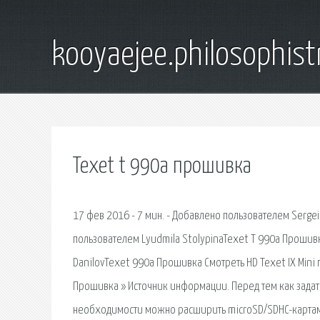
kooyaejee.philosophist
Texet t 990a прошивка
17 фев 2016 - 7 мин. - Добавлено пользователем Sergei
пользователем Lyudmila StolypinaTexet T 990a Прошив
DanilovTexet 990a Прошивка Смотреть HD Texet IX Mini
Прошивка » Источник информации. Перед тем как задать
необходимости можно расширить microSD/SDHC-картами (