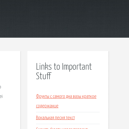
Links to Important
Stuff
о
ei
Фрукты с самого дна вазы краткое
содержание
Вокальная песня текст