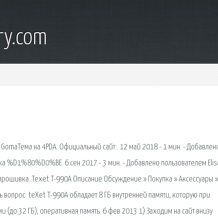
ry.com
 GomaТема на 4PDA: Официальный сайт:. 12 май 2018 - 1 мин. - Добавлен
ка %D1%80%D0%BE. 6 сен 2017 - 3 мин. - Добавлено пользователем Elis
 прошивка. Texet T-990A Описание Обсуждение » Покупка » Аксессуары »
 вопрос. teXet T-990A обладает 8 ГБ внутренней памяти, которую при
до 32 ГБ), оперативная память. 6 фев 2013 1) Заходим на сайт внизу