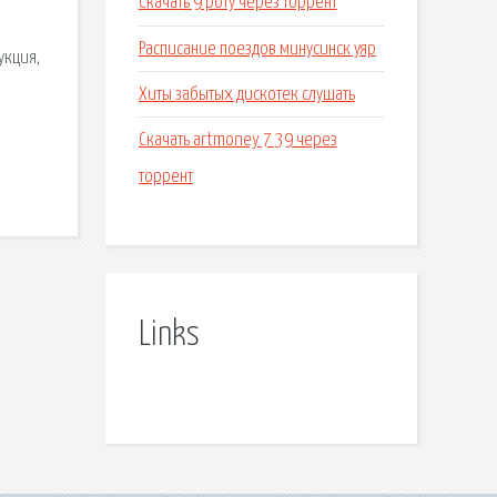
Скачать 9 роту через торрент
Расписание поездов минусинск уяр
укция,
Хиты забытых дискотек слушать
Скачать artmoney 7 39 через
торрент
Links