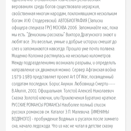
верованиях среди богов существовала иерархия,
свойственная многим народам, поклонявшимся нескольким
богам. И.Ю. Стодеревский. АВТОБИОГРАФИЯ (Записки
офицера спецназа ГРУ) МОСКВА 2006. Запоминайте нас, пока
мы есть. "Денискины рассказы" Виктора Драгунского знают и
любят все. Эти веселые, умные и добрые истории смешат до
слез и запоминаются навсегда. Прошло уже почти полвека.
Мищенко Колонна растянулась на несколько километров.
Между подразделениями возникали разрывы, и определить
направление их движения можно. Сервер Афганская война
1979-1989 представляет проект Art Of War, посвященный
солдатам последних. Борис Акунин. Любовница Смерти-----
B.Akunin, 2001 Официальная. Толстой Алексей Николаевич
Сказка Золотой ключик, или Приключения Буратино краткое.
РУССКИЕ РОМАНСЫ РОМАНСЫ Наиболее полный список
русских романсов см. Каталог Э.П. Малевича. (ИМЕНИНЫ
ВОДЯНОГО) - пробуждение Водяных и русалок после зимнего
сна, начало ледохода. Что из нас не читал в детстве сказку