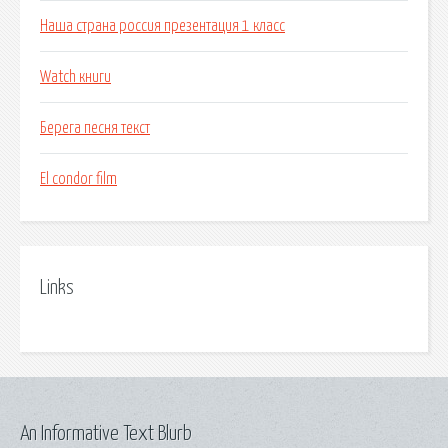
Наша страна россия презентация 1 класс
Watch книги
Берега песня текст
El condor film
Links
An Informative Text Blurb