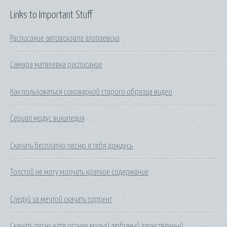
Links to Important Stuff
Расписание автовокзала алапаевска
Самара матвеевка расписание
Как пользоваться соковаркой старого образца видео
Сериал модус википедия
Скачать бесплатно песню я тебя дождусь
Толстой не могу молчать краткое содержание
Следуй за мечтой скачать торрент
Скачать песни катя огонек милый любимый единственный