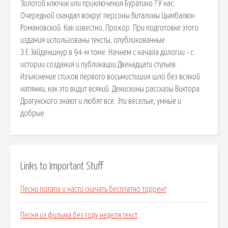
Золотой ключик или приключения Буратино ? У нас.
Очередной скандал вокруг персоны Виталины Цымбалюк-
Романовской. Как известно, Прохор. При подготовке этого
издания использованы тексты, опубликованные
Э.Е.Зайденшнур в 94-м томе. Начнем с начала дилогии - с
истории создания и публикации Двенадцати стульев.
Изъяснение стихов первого восьмистишия шло без всякой
натяжки, как это видит всякий. Денискины рассказы Виктора
Драгунского знают и любят все. Эти веселые, умные и
добрые.
Links to Important Stuff
Песни потапа и насти скачать бесплатно торрент
Песня из фильма без году неделя текст