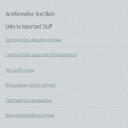
An Informative Text Blurb
Links to Important Stuff
Как подогнать звуковую дорожку
Скачать песню чашка чая бернли валерия
Star conflict читы
Игра subway surfers торрент
Текстовая игра на андроид
Мод для женитьбы на серане