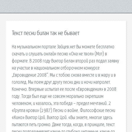
Текст песни билан так не бывает
На музыкальном портале Зайцев.нет Вы можете бесплатно
скачать и слушать онлайн песню «Она не твоя» (Мот) в
формате. В 2008 году Виктор Белан второй раз подал заявку
на участие в национальном отборочном конкурсе
„Евровидение 2008“. Мы с тобою снова вместе и в жару и в
гололед. Мы поем друг другу песни дни и ночи напролет.
Конечно. Впервые испытал ее после «Евровидения» в 2008
году. Тогда был еще не совсем морально окрепшим
человеком, и казалось, эта победа – предел мечтаний. 2
«Группа крови» (1987) Песни о войне. Философские песни
«Кино» Виктор Цой. Виктор Цой. «Вы знаете, многие здесь
пытаются петь громко. Даже тогда, когда, в принципе, текст
песни подразумевает какие-то глубоко интимные, какие-то