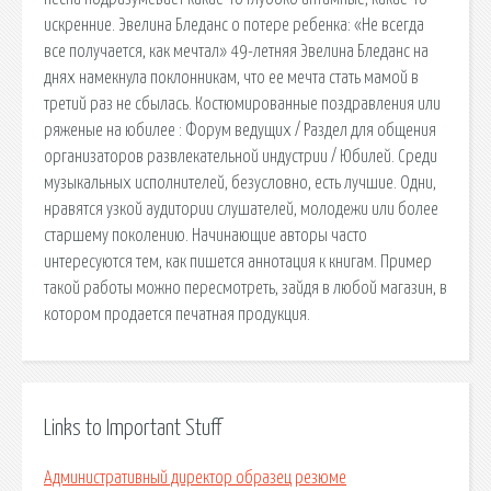
искренние. Эвелина Бледанс о потере ребенка: «Не всегда
все получается, как мечтал» 49-летняя Эвелина Бледанс на
днях намекнула поклонникам, что ее мечта стать мамой в
третий раз не сбылась. Костюмированные поздравления или
ряженые на юбилее : Форум ведущих / Раздел для общения
организаторов развлекательной индустрии / Юбилей. Среди
музыкальных исполнителей, безусловно, есть лучшие. Одни,
нравятся узкой аудитории слушателей, молодежи или более
старшему поколению. Начинающие авторы часто
интересуются тем, как пишется аннотация к книгам. Пример
такой работы можно пересмотреть, зайдя в любой магазин, в
котором продается печатная продукция.
Links to Important Stuff
Административный директор образец резюме