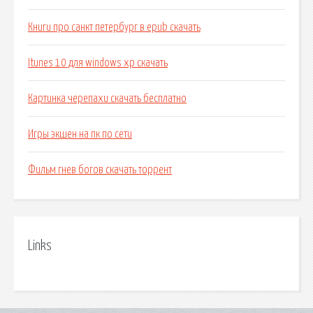
Книги про санкт петербург в epub скачать
Itunes 10 для windows xp скачать
Картинка черепахи скачать бесплатно
Игры экшен на пк по сети
Фильм гнев богов скачать торрент
Links