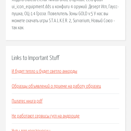
ui_icon_equipment.dds и конфиги 4 оружий: Дезерт Игл, Гаусс-
пушка, ОЦ-14 Гроза. Повелитель Зоны GOLD v.5 У нас вы
можете скачать игры S.T.A.L.K.E.R. 2, Survarium, Новый Союз -
так как.
Links to Important Stuff
И будет тепло и будет светло аккорды
Образцы объявлений о приеме на работу образец
Пилатес книга pdf
Не работают сервисы гугл на андроиде