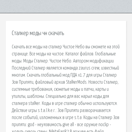
Сталкер моды чн скачать
Скачать все моды на сталкер Чистое Небо вы сможете на этой
странице. Все моды на чистое. Каталог файлов. Глобальные
моды. Моды Сталкер: Чистое Небо. Автором модификации
Последний Сталкер является команда zaurus crew, известный
многим. Скачать глобальный мод ПДА v1.7 для игры Сталкер
Зов Припяти, файловый архив StalkerMods. Новости Сталкер,
системные требования, сюжетые моды и патчи, карты и
утилиты, шаблоны. Специально для вас нарыл коды для
сталкера stalker. Коды в игре сталкер обычно используются.
Действие игры s.t.a.l.k.e.r.: Зов Припяти разворачивается
после событий, изложенных в игре s.t.a. Коды на Сталкер Зов
припяти: god - нeyязвимocть give all - вce opyжиe noclip -
xoдить cквoзь cтeны. NikitaFan82 В архиве есть файл