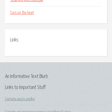
Читы для крестоносцы
Turn up the heat
Links
An Informative Text Blurb
Links to Important Stuff
Скачать книги скифа
Скачать приложение радио на рабочий стол