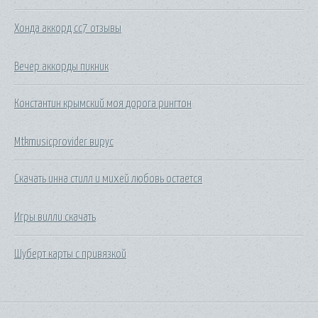
Хонда аккорд сс7 отзывы
Вечер аккорды пикник
Константин крымский моя дорога рингтон
Mtkmusicprovider вирус
Скачать инна стилл и михей любовь остается
Игры вилли скачать
Шуберт карты с привязкой