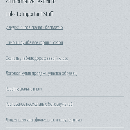
An Informative Text Blurb
Links to Important Stuff
7 чудес 2 игра скачать бесплатно
Тимон и пумба все серии 1 сезон
Скачать учебник дорофеева 5 класс
Договор купли продажи участка образец
Reading скачать книгу
Расписание пасхальных богослужений
Документальный фильм про регину барскую