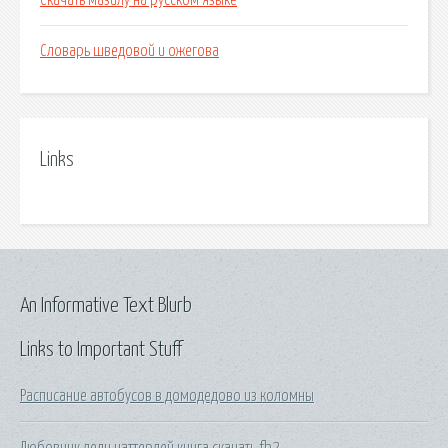
Скачать мазилу на русском языке
Словарь шведовой и ожегова
Links
An Informative Text Blurb
Links to Important Stuff
Расписание автобусов в домодедово из коломны
Любовник леди чаттерлей книга скачать fb2