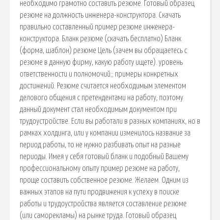
необходимо грамотно составить резюме. Готовый образец
резюме на должность инженера-конструктора. Скачать
правильно составленный пример резюме инженера-
конструктора. Бланк резюме (скачать бесплатно) Бланк
(форма, шаблон) резюме Цель (зачем вы обращаетесь с
резюме в данную фирму, какую работу ищете). уровень
ответственности и полномочий;; примеры конкретных
достижений. Резюме считается необходимым элементом
делового общения с претендентами на работу, поэтому
данный документ стал необходимым документом при
трудоустройстве. Если вы работали в разных компаниях, но в
рамках холдинга, или у компании изменилось название за
период работы, то не нужно разбивать опыт на разные
периоды. Имея у себя готовый бланк и подобный Вашему
профессиональному опыту пример резюме на работу,
проще составить собственное резюме. Желаем. Одним из
важных этапов на пути продвижения к успеху в поиске
работы и трудоустройства является составление резюме
(или саморекламы) на рынке труда. Готовый образец