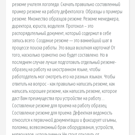
резюме учителя логопеда. Скачать правильно составленный
пример резюме на работу дефектолога. Образцы и примеры
резюме. Множество образцов резюме. Резюме менеджера,
директора, юриста, водителя. Протокол – это
распорядительный документ, который содержит в себе
запись всего. Создание резюме — это важнейший шаг в
процессе поиска работы. Это ваша визитная карточка! От
того, насколько грамотно оно будет составлено. Но в
последнем случае лучше подготовить отдельный резюме-
образец на работу на иностранном языке, чтобы
работодатель мог смотреть его на разных языках. Чтобы
ответить на вопрос - как правильно написать резюме, как
написать хорошее резюме, как написать резюме, которое
даст Вам преимущества при устройстве на работу….
Составление резюме для приема на работу образец.
Составление резюме для приема. Дефектная ведомость
относится к первичной документации и фиксирует изъяны,
поломки, всевозможный брак оборудования, устройств,
материалов, используемых Не стоит отходить от