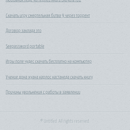
Скачать игру смертельная битва 9 через торрент
Договор заклада это
Seepassword portable
Игры поле чудес скачать бесплатно на компьютер
Учение дона хуана карлос кастанеда скачать книгу
Причины увольнения с работы в заявлении
© Untitled. All rights reserved.