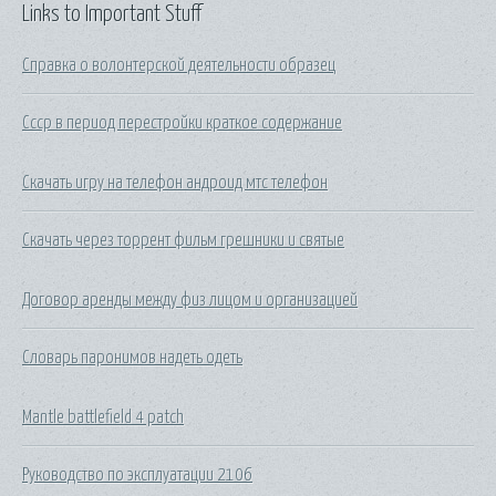
Links to Important Stuff
Справка о волонтерской деятельности образец
Ссср в период перестройки краткое содержание
Скачать игру на телефон андроид мтс телефон
Скачать через торрент фильм грешники и святые
Договор аренды между физ лицом и организацией
Словарь паронимов надеть одеть
Mantle battlefield 4 patch
Руководство по эксплуатации 2106