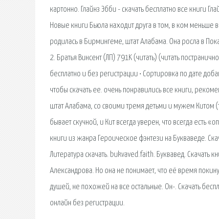
картонно. Глайнз Эбби - скачать бесплатно все книги Гла
Новые книги Бьюла находит друга в том, в ком меньше вс
родилась в Бирмингеме, штат Алабама. Она росла в Пока
2. Братья Винсент (ЛП) 791K (читать) (читать постраничн
бесплатно и без регистрации • Сортировка по дате добав
чтобы скачать ее. очень понравились все книги, реко
штат Алабама, со своими тремя детьми и мужем Китом (
бывает скучной, и Кит всегда уверен, что всегда есть «
книги из жанра Героическое фэнтези на Букваведе. Скач
Литература скачать. bukvaved.faith. Буквавед. Скачать к
Александрова. Но она не понимает, что её время покин
душей, не похожей на все остальные. Он-. Скачать беспла
онлайн без регистрации.