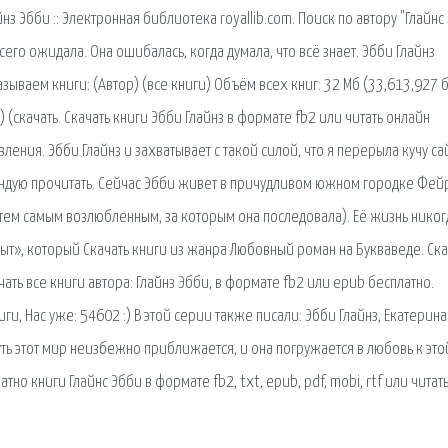
йнз Эбби :: Электронная библиотека royallib.com. Поиск по автору "Глайнс
его ожидала. Она ошибалась, когда думала, что всё знает. Эбби Глайнз
зываем книги: (Автор) (все книги) Объём всех книг: 32 Мб (33,613,927 
о) (скачать. Скачать книги Эбби Глайнз в формате fb2 или читать онлайн
ления. Эбби Глайнз и захватывает с такой силой, что я перерыла кучу са
мендую прочитать. Сейчас Эбби живет в причудливом южном городке Фей
тем самым возлюбленным, за которым она последовала). Её жизнь никог
опыт», который Скачать книги из жанра Любовный роман на Букваведе. Ска
ать все книги автора: Глайнз Эбби, в формате fb2 или epub бесплатно.
ниги, Нас уже: 54602 :) В этой серии также писали: Эбби Глайнз, Екатерина
уть этот мир неизбежно приближается, и она погружается в любовь к это
тно книги Глайнс Эбби в формате fb2, txt, epub, pdf, mobi, rtf или читат