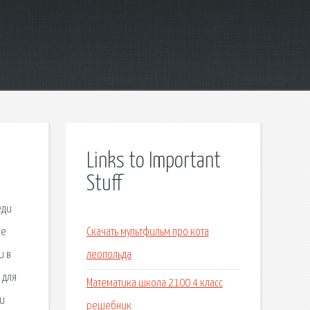
Links to Important
Stuff
еди
ые
Скачать мультфильм про кота
и в
леопольда
 для
Математика школа 2100 4 класс
 и
решебник