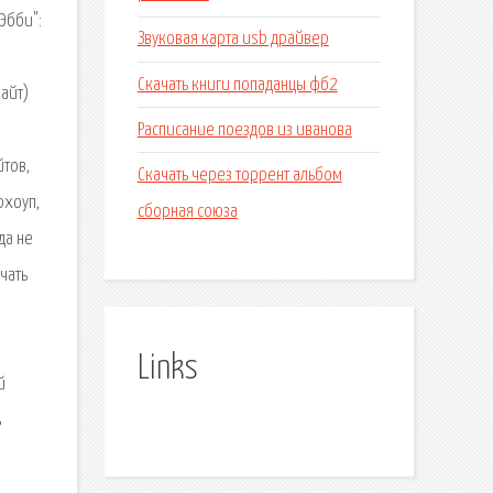
 Эбби":
Звуковая карта usb драйвер
Скачать книги попаданцы фб2
байт)
Расписание поездов из иванова
йтов,
Скачать через торрент альбом
рхоуп,
сборная союза
да не
чать
Links
й
ь