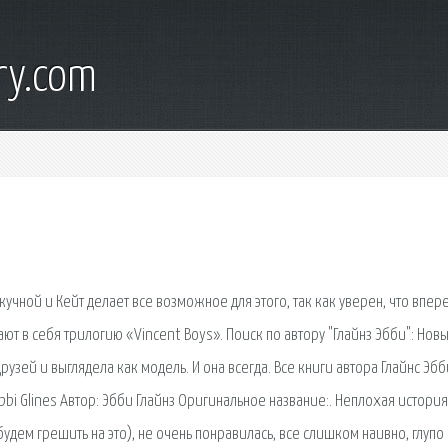
ry.com
скучной и Кейт делает все возможное для этого, так как уверен, что впер
ют в себя трилогию «Vincent Boys». Поиск по автору "Глайнз Эбби": Нов
рузей и выглядела как модель. И она всегда. Все книги автора Глайнс Эбб
bbi Glines Автор: Эбби Глайнз Оригинальное название:. Неплохая история
(будем грешить на это), не очень понравилась, все слишком наивно, глупо