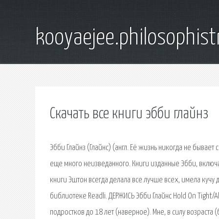
kooyaejee.philosophist
Скачать все книги эбби глайнз
Эбби Глайнз (Глайнс) (англ. Её жизнь никогда не бывает 
еще много неизведанного. Книги изданные Эбби, включа
книги Эштон всегда делала все лучше всех, имела кучу д
библиотеке Readli. ДЕРЖИСЬ Эбби Глайнс Hold On Tight/A
подростков до 18 лет (наверное). Мне, в силу возраста 