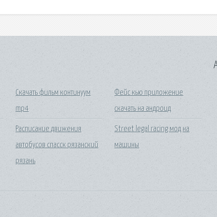
A
Скачать фильм континуум
Фейс кью приложение
mp4
скачать на андроид
Расписание движения
Street legal racing мод на
автобусов спасск рязанский
машины
рязань