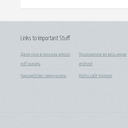
Links to Important Stuff
Джон грин в поисках аляски
Приложение во весь экран
pdf скачать
android
Чародейство самоучитель
Найти сайт торрент