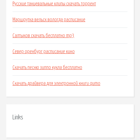
Русские танцевальные клипы скачать торрент
Маршрутка вельск вологда расписание
Салтыков скачать бесплатно mp3
Север оренбург расписание кино
Скачать песню зиппо кукла бесплатно
Скачать драйвера для электронной книги qumo
Links