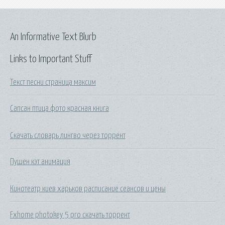
An Informative Text Blurb
Links to Important Stuff
Текст песни страница максим
Сапсан птица фото красная книга
Скачать словарь лингво через торрент
Пушен кэт анимация
Кинотеатр киев харьков расписание сеансов и цены
Fxhome photokey 5 pro скачать торрент