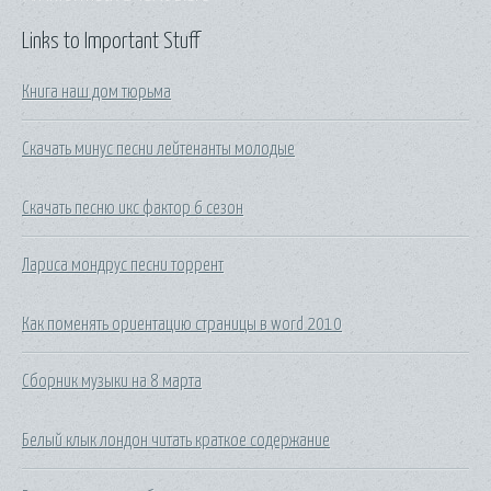
Links to Important Stuff
Книга наш дом тюрьма
Скачать минус песни лейтенанты молодые
Скачать песню икс фактор 6 сезон
Лариса мондрус песни торрент
Как поменять ориентацию страницы в word 2010
Сборник музыки на 8 марта
Белый клык лондон читать краткое содержание