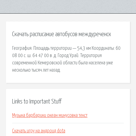
Скачать расписание автобусов междуреченск
География. Площадь территории — 54,3 км Координаты: 60
08 00 с. ш. 64 47 00 в. д. Город Урай. Территория
современной Кемеровской области была населена уже
несколько тысяч лет назад.
Links to Important Stuff
Музыка барбарики океан минусовка текст
Скачать игру на андроид dota